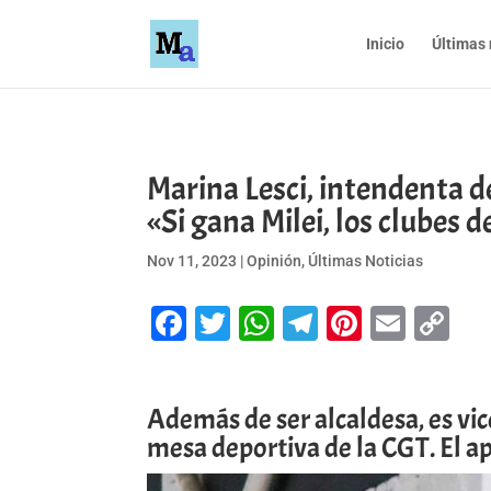
Inicio
Últimas 
Marina Lesci, intendenta d
«Si gana Milei, los clubes 
Nov 11, 2023
|
Opinión
,
Últimas Noticias
Facebook
Twitter
WhatsApp
Telegram
Pinteres
Emai
Co
Li
Además de ser alcaldesa, es vi
mesa deportiva de la CGT. El ap