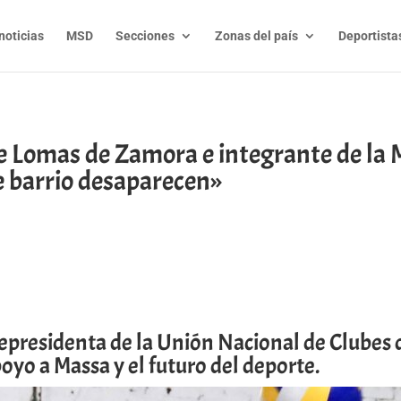
noticias
MSD
Secciones
Zonas del país
Deportista
e Lomas de Zamora e integrante de la 
de barrio desaparecen»
t
l
py
nk
cepresidenta de la Unión Nacional de Clubes 
oyo a Massa y el futuro del deporte.