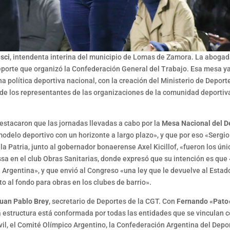
sci
, intendenta interina del municipio de Lomas de Zamora. La abogad
eporte que organizó la Confederación General del Trabajo. Esa mesa y
 política deportiva nacional, con la creación del Ministerio de Deport
 de los representantes de las organizaciones de la comunidad deportiv
destacaron que las jornadas llevadas a cabo por la
Mesa Nacional del D
delo deportivo con un horizonte a largo plazo», y que por eso «Sergio 
la Patria, junto al gobernador bonaerense Axel Kicillof, «fueron los ún
sa en el club Obras Sanitarias, donde expresó que su intención es que 
a Argentina», y que envió al Congreso «una ley que le devuelve al Estad
to al fondo para obras en los clubes de barrio».
uan Pablo Brey
, secretario de Deportes de la CGT. Con
Fernando «Pato»
 estructura está conformada por todas las entidades que se vinculan co
il, el Comité Olímpico Argentino, la Confederación Argentina del Deport