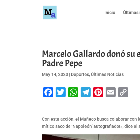
Inicio
Últimas 
Marcelo Gallardo donó su e
Padre Pepe
May 14, 2020
|
Deportes
,
Últimas Noticias
Facebook
Twitter
WhatsApp
Telegram
Pinteres
Emai
Co
Li
Con esta acción, el Muñeco busca colaborar con 
mítico saco de ‘Napoleón’ autografiado!», dice el