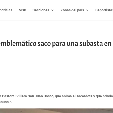
noticias
MSD
Secciones
Zonas del país
Deportista
mblemático saco para una subasta en b
t
l
py
nk
la
Pastoral Villera San Juan Bosco,
que anima el sacerdote y que brinda 
 anuncio