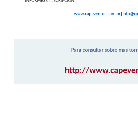
INFORMES e INSCRIPCION
www.capeventos.com.ar
|
info@ca
Para consultar sobre mas torn
http://www.capeven