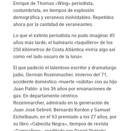
Enrique de Thomas «Wing» periodista,
costumbrista, en tiempos de explosión
demográfica y veraneos inolvidables. Repetidos
ahora por la cantidad de veraneantes.
Lo que el extinto periodista no pudo imaginar 45
años más tarde, el balneario <taquillero< de los
250 kilómetros de Costa Atlántica viviría algo así
como <el lado oscuro de la luna<.
El que padeció el talentoso escritor y dramaturgo
judío, Germán Rozenmacher, invierno del´71,
accidente doméstico -muerte <súbita< con su hijo
Juan Pablo- a los 36 años por emanaciones de
gas. En departamento céntrico.
Rozenmarcher, admirado en la generación de
Juan José Sebreli, Bernardo Kordon y Samuel
Eichelbaum, en el´63 premiado a los 27 años, por
su libro «Cabecita Negra», tiempos de revista
«Compañero», reeditado por Daniel Divinsky.