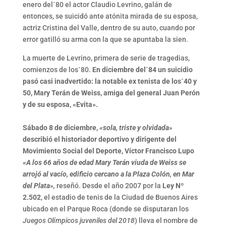
enero del´80 el actor Claudio Levrino, galán de
entonces, se suicidó ante atónita mirada de su esposa,
actriz Cristina del Valle, dentro de su auto, cuando por
error gatilló su arma con la que se apuntaba la sien.
La muerte de Levrino, primera de serie de tragedias,
comienzos de los´80.
En diciembre del´84 un suicidio
pasó casi inadvertido: la notable ex tenista de los´40 y
50, Mary Terán de Weiss, amiga del general Juan Perón
y de su esposa, «Evita».
Sábado 8 de diciembre,
«sola, triste y olvidada»
describió el historiador deportivo y dirigente del
Movimiento Social del Deporte, Víctor Francisco Lupo
«A los 66 años de edad Mary Terán viuda de Weiss se
arrojó al vacío, edificio cercano a la Plaza Colón, en Mar
del Plata»
,
reseñó.
Desde el año 2007 por la
Ley Nº
2.502
, el estadio de tenis de la Ciudad de Buenos Aires
ubicado en el Parque Roca (donde se disputaran los
Juegos Olímpicos juveniles del 2018
) lleva el nombre de