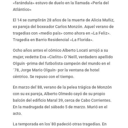
«farándula» estuvo de duelo en la llamada «Perla del
Atlántico»
El 14 se cumplirán 28 años de la muerte de Alicia Muñiz,
ex pareja del boxeador Carlos Monzón. Aquel verano de
tragedias con «medio país» como ahora en «La Feliz».
Tragedia en Barrio Residencial «La Florida».
Ocho años antes el cómico Alberto Locati arrojó a su
mujer, vedette Eva «Cielito» O´Neill, verdadero apellido
Olguín -prima del futbolista campeón del mundo en el
´78, Jorge Mario Olguín- por la ventana de hotel
céntrico. Se repuso con el tiempo.
En marzo del`88, verano de la pelea trágica de Monzón
con su ex pareja, Alberto Olmedo cayó de su propio
balcón del edificio Maral 39, cerca de Cabo Corrientes.
En la madrugada del sábado 5 de marzo. Murió en el
acto.
La temporada en los´80 padeció otras tragedias. En