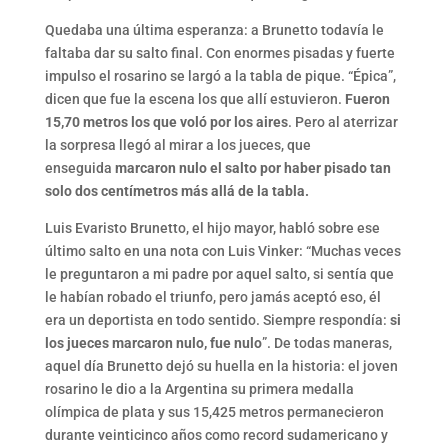
Quedaba una última esperanza: a Brunetto todavía le
faltaba dar su salto final. Con enormes pisadas y fuerte
impulso el rosarino se largó a la tabla de pique. “Épica”,
dicen que fue la escena los que allí estuvieron.
Fueron
15,70 metros los que voló por los aires
. Pero al aterrizar
la sorpresa llegó al mirar a los jueces, que
enseguida
marcaron nulo el salto por haber pisado tan
solo dos centímetros más allá de la tabla.
Luis Evaristo Brunetto, el hijo mayor, habló sobre ese
último salto en una nota con Luis Vinker: “Muchas veces
le preguntaron a mi padre por aquel salto, si sentía que
le habían robado el triunfo, pero jamás aceptó eso, él
era un deportista en todo sentido. Siempre respondía:
si
los jueces marcaron nulo, fue nulo
”. De todas maneras,
aquel día Brunetto dejó su huella en la historia: el joven
rosarino le dio a la Argentina su primera medalla
olímpica de plata y sus 15,425 metros permanecieron
durante veinticinco años como record sudamericano y