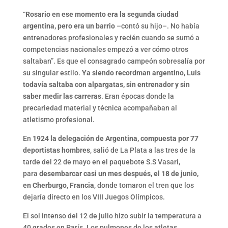
“
Rosario en ese momento era la segunda ciudad
argentina, pero era un barrio
–contó su hijo–. No había
entrenadores profesionales y recién cuando se sumó a
competencias nacionales empezó a ver cómo otros
saltaban”. Es que el consagrado campeón sobresalía por
su singular estilo.
Ya siendo recordman argentino, Luis
todavía saltaba con alpargatas, sin entrenador y sin
saber medir las carreras
. Eran épocas donde la
precariedad material y técnica acompañaban al
atletismo profesional.
En
1924 la delegación de Argentina, compuesta por 77
deportistas hombres
, salió de La Plata a las tres de la
tarde del 22 de mayo en el paquebote S.S Vasari,
para
desembarcar casi un mes después, el 18 de junio,
en Cherburgo, Francia
, donde tomaron el tren que los
dejaría directo en los VIII Juegos Olímpicos.
El sol intenso del 12 de julio hizo subir la temperatura a
40 grados en París. Los pulmones de los atletas