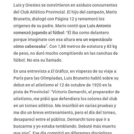
Luis y Orestes se convirtieron en asiduos concurrentes
del Club Atlético Provincial. El hijo del campeón, Mario
Brunetto, dialogó con Página 12 y rememoró los
orígenes de su padre. Mario contó que
Luis Antonio
comenzó jugando al fútbol
: “Él iba como delantero
porque imaginate con esa altura
era un espectáculo
cómo cabeceaba
”. Con 1,88 metros de estatura y 83 kg
de peso, no duró mucho compitiendo en las canchas de
fútbol. No era su llamado.
En una entrevista a
El Gráfico
, en vísperas de su viaje a
París para las Olimpíadas, Luis Brunetto habló sobre su
debut en el atletismo el 12 de octubre de 1920 en la
pista de Provincial: “Victorio Demarchi, el preparador de
atletismo, me pidió que defendiera los colores del club
en un torneo atlético. Me inscribió en varias pruebas y
me dio un breve entrenamiento, pero el día del torneo,
desaparecí entre el público. Demarchi tuvo que ir a
buscarme y yo estaba temblando. Debuté más muerto
que vivo”. Ese día compitió en diferentes disciplinas,