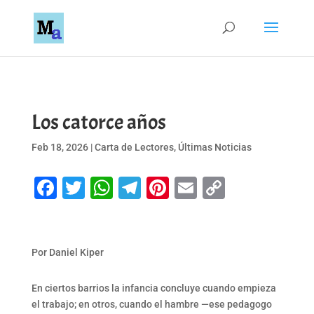
Los catorce años
Feb 18, 2026
|
Carta de Lectores
,
Últimas Noticias
Facebook
Twitter
WhatsApp
Telegram
Pinterest
Email
Copy
Link
Por Daniel Kiper
En ciertos barrios la infancia concluye cuando empieza
el trabajo; en otros, cuando el hambre —ese pedagogo