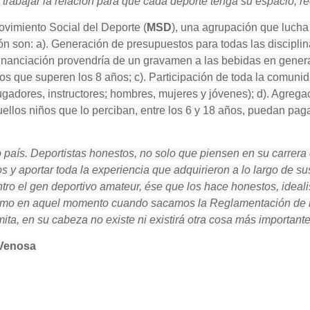
trabajar la relación para que cada deporte tenga su espacio, r
ovimiento Social del Deporte (
MSD
), una agrupación que lucha 
ón son: a). Generación de presupuestos para todas las disciplin
anciación provendría de un gravamen a las bebidas en general y
os que superen los 8 años; c). Participación de toda la comuni
jugadores, instructores; hombres, mujeres y jóvenes); d). Agreg
llos niños que lo perciban, entre los 6 y 18 años, puedan pagar
ro país. Deportistas honestos, no solo que piensen en su carrer
y aportar toda la experiencia que adquirieron a lo largo de su
tro el gen deportivo amateur, ése que los hace honestos, ideali
como en aquel momento cuando sacamos la Reglamentación de l
mita, en su cabeza no existe ni existirá otra cosa más importante 
 Venosa