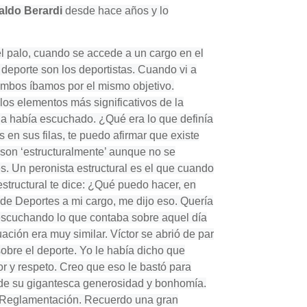
aldo Berardi
desde hace años y lo
l palo, cuando se accede a un cargo en el
deporte son los deportistas. Cuando vi a
ambos íbamos por el mismo objetivo.
los elementos más significativos de la
 la había escuchado. ¿Qué era lo que definía
en sus filas, te puedo afirmar que existe
o son ‘estructuralmente’ aunque no se
s. Un peronista estructural es el que cuando
estructural te dice: ¿Qué puedo hacer, en
de Deportes a mi cargo, me dijo eso. Quería
 escuchando lo que contaba sobre aquel día
ción era muy similar. Víctor se abrió de par
sobre el deporte. Yo le había dicho que
or y respeto. Creo que eso le bastó para
é de su gigantesca generosidad y bonhomía.
la Reglamentación. Recuerdo una gran