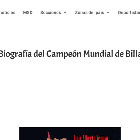
noticias
MSD
Secciones
Zonas del país
Deportista
– Biografía del Campeón Mundial de Bill
t
l
py
nk