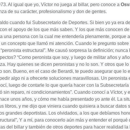
. Al igual que yo, Víctor no juega al billar, pero conoce a
Osv
za de su carácter, profesionalismo y don de gentes.
ldo cuando fui Subsecretario de Deportes. Si bien yo ya era de
 con el apoyo de los que más saben. Y los que más conocen de 
era una persona con la cual me entendería plenamente, porque 
 un concepto que llamó mi atención. Cuando le pregunto sobre 
“peronista estructural”. Me causó sorpresa la definición; nunca
ectos? “Como peronista que soy, y luego de militar años y años 
iza. Hay quienes se dicen peronistas y no lo son. Y otros que l
o son. Bueno, en el caso de Berardi, te puedo asegurar que lo e
pedir algo ni a ofrecerte soluciones maravillosas. Un peronista 
í, luego de contarle lo que quería hacer con la Subsecretaría 
ó sin reparo, ni condicionamientos”. Cuando conocí a Víctor, y
hace unos años, y cómo me había presentado yo ante él. La situa
us libros, y me dijo que viniera cuando quisiera a buscar datos 
 los grandes deportistas. Los olvidados, a los que debíamos hon
ructural”, Y a mí, para conocerlo aún más y entender el porqu
as del billar y también de otros deportes para hacer realidad 