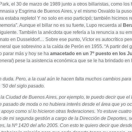
ark, el 30 de marzo de 1989 junto a otros billaristas, como los
imnasia y Esgrima de Buenos Aires, y el mismo Osvaldo la puso
na estaba repleto! Y no solo en eso participó; también hicimos r
memoria”. Aunque el billar no es su fuerte, Lupo recuerda al
Ber
iente. También la anécdota que refería a la renuncia a su emp
to en Dusseldorf… Sobre ese punto, Víctor es autocrítico per
neral que sobrevino a la caída de Perón en 1955. “A partir del 
do parar más y hoy se ha
amacetado en un 7º puesto en los 
eneral
) pese la asistencia económica que se le ha brindado en 
in duda. Pero, a la cual aún le hacen falta muchos cambios para l
’50 del siglo pasado.
a Ciudad de Buenos Aires, por ejemplo, te puedo decir que el 
rte pasado de moda o no hubiera interés desde el área que yo
r apoyo como sí lo hicieron otras federaciones. Yo estuve cuatro
ño de mi segunda gestión a cargo de la Dirección de Deportes, s
s, la Nº 1420 del año 2005. Con esto te quiero decir que desde