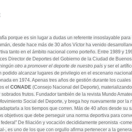
E
afía porque es sin lugar a dudas un referente insoslayable para 
cumán, desde hace más de 30 años Víctor ha venido desarroll
rtiva tanto en el ámbito nacional como porteño. Entre 1989 y
eces Director de Deportes del Gobierno de la Ciudad de Buenos
ingún otro a promover el deporte de nuestro país
y ser el artíf
podido alcanzar lugares de privilegio en el escenario nacional 
onada en 1974. Apenas tres años de gestión durante los cuales
es el
CONADE
(Consejo Nacional del Deporte), materializand
 sobrados frutos. Fundador también de la revista Mundo Amateur
Movimiento Social del Deporte, y brega hoy nuevamente por la m
 adaptarla a los tiempos que corren. Más de 40 años desde su s
los objetivos que debe perseguir una norma deportiva para conve
 federal” De filiación y vocación decididamente peronista -come
-, es uno de los que con orgullo afirma pertenecer a la genera