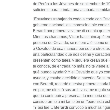
de Perón a los Jóvenes de septiembre de 1973
suficiente para brindar una acabada semblan
“Estuvimos trabajando codo a codo con Osva
gobierno nacional, es imprescindible contar
Berardi por primera vez, me di cuenta que 
Mientras charlamos, Víctor hace hincapié en
persona de Osvaldo, se refiere a él como un 
a Osvaldo de esa manera por sobre otros asp
una particularidad que nos define y caracter
presenten como tales, y siquiera crean que l
te conoce, de entrada no más, no te viene a 
qué puedo ayudar? Y el Osvaldo que yo conoc
ayudar, y estaba decidido a hacerlo. Se sum
con Berardi, recordé nuestra primera charla 
en par, me ofreció sus archivos, me regaló s
quería contribuir a preservar la memoria de
considerarme a mí también un “peronista est
“Y así fue…
Berardi
convocó a muchas figur