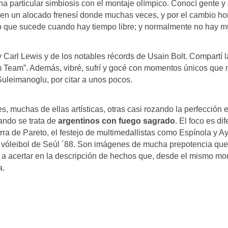
na particular simbiosis con el montaje olímpico. Conocí gente y sit
do en un alocado frenesí donde muchas veces, y por el cambio hor
go que sucede cuando hay tiempo libre; y normalmente no hay 
 y Carl Lewis y de los notables récords de Usain Bolt. Compartí
 Team”. Además, vibré, sufrí y gocé con momentos únicos que 
uleimanoglu, por citar a unos pocos.
 muchas de ellas artísticas, otras casi rozando la perfección e
uando se trata de
argentinos con fuego sagrado
. El foco es di
garra de Pareto, el festejo de multimedallistas como Espínola y A
vóleibol de Seúl ´88. Son imágenes de mucha prepotencia que, 
 a acertar en la descripción de hechos que, desde el mismo m
a.