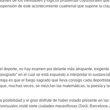
afiantes de los inevitables y lógicos problemas coyunturales qu
uspensión de este acontecimiento cuatrienal que supone la clau
el deporte, no hay examen por delante más atrapante, exigente
posgrado” en el cual se está expuesto a interpretar lo sustancia
ntaja es que el fuego sagrado que lleva consigo cada deportista
a que, muchas veces, se mezclan las matemáticas, la poesía y la
la posibilidad y el gran disfrute de haber estado presente en la
iovisuales visité siete ciudades maravillosas (Seúl, Barcelona, 