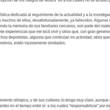
cepción de los Juegos de Moscú ’80 a los cuales no se acudió 
odística dedicada al seguimiento de la actualidad y a la invest
 muchos de ellos, desafortunadamente, ya fallecidos. Algunas de
, más la memoria de sus familiares cercanos, son parte del mate
ete experiencias que me tocó vivir y otros que, con gran gener
hos deportistas, algunos que continúan en actividad, otros que
otivos, están injustamente olvidados.
ento olímpico, y de sus cultores; lo tengo muy claro, aunque
tes en el tiempo entre sí- a los cuales “responsabilizar” por 