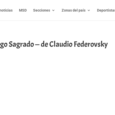
noticias
MSD
Secciones
Zonas del país
Deportista
go Sagrado — de Claudio Federovsky
t
l
py
nk