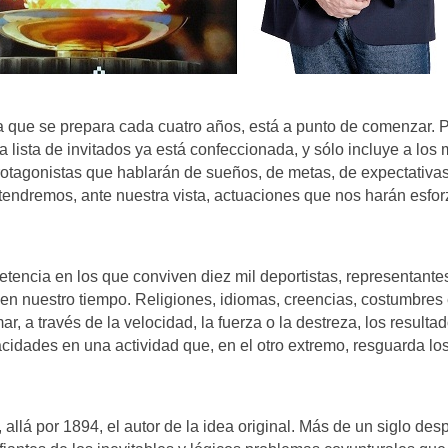
 que se prepara cada cuatro años, está a punto de comenzar. Por
 lista de invitados ya está confeccionada, y sólo incluye a los
rotagonistas que hablarán de sueños, de metas, de expectativa
y tendremos, ante nuestra vista, actuaciones que nos harán esfor
petencia en los que conviven diez mil deportistas, representant
ro en nuestro tiempo. Religiones, idiomas, creencias, costumbr
mar, a través de la velocidad, la fuerza o la destreza, los resul
acidades en una actividad que, en el otro extremo, resguarda los 
, allá por 1894, el autor de la idea original. Más de un siglo d