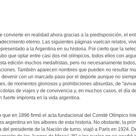
 convierte en realidad ahora gracias a la predisposición, el en
adecimiento eterno. Las siguientes páginas vuelcan relatos, viv
presentado a la Argentina en su historia. Por cierto que la se
e hubo que optar entre casi dos mil olímpicos, todos ellos con a
sta edición muchos medallistas, pero no necesariamente todos, 
ctuaciones. También aparecen nombres que pueden no resultar muy
n devenir con un marcado paso por el deporte aunque no siempr
s, de momentos gloriosos y prohibiciones absurdas, de “avivadas 
écdotas de viajes y de convivencia y, en muchos casos, el día
con fuerte impronta en la vida argentina.
 que en 1896 firmó el acta fundacional del Comité Olímpico Inte
 argentina en los albores de esta historia. No obstante, la pri
 del presidente de la Nación de turno, viajó a París en 1924. 