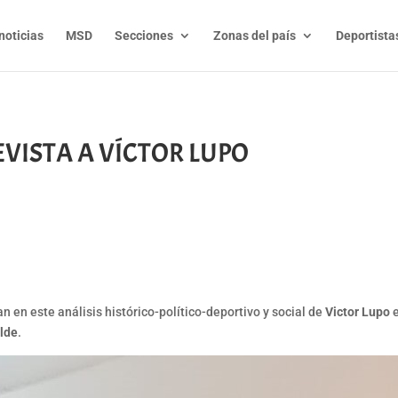
noticias
MSD
Secciones
Zonas del país
Deportista
VISTA A VÍCTOR LUPO
t
l
py
nk
n en este análisis histórico-político-deportivo y social de
Victor Lupo
e
lde
.