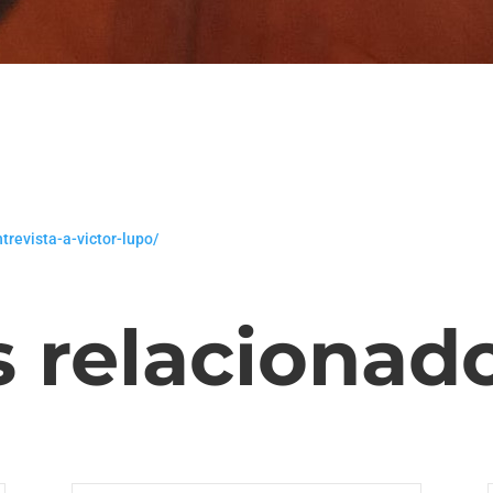
trevista-a-victor-lupo/
s relacionad