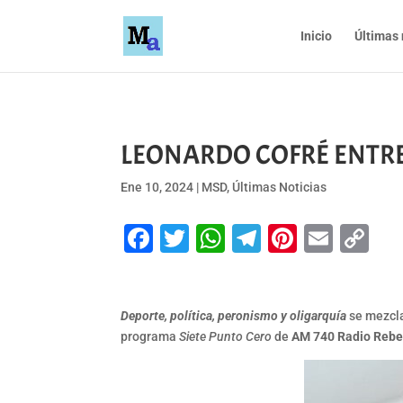
Inicio
Últimas 
LEONARDO COFRÉ ENTRE
Ene 10, 2024
|
MSD
,
Últimas Noticias
Facebook
Twitter
WhatsApp
Telegram
Pinteres
Emai
Co
Li
Deporte, política, peronismo y oligarquía
se mezcla
programa
Siete Punto Cero
de
AM 740 Radio Rebe