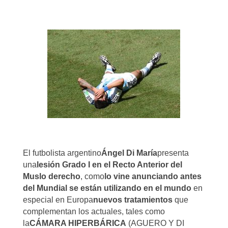
El futbolista argentino
Ángel Di María
presenta
una
lesión Grado I en el Recto Anterior del
Muslo derecho
, como
lo vine anunciando antes
del Mundial se están utilizando en el mundo
en
especial en Europa
nuevos tratamientos
que
complementan los actuales, tales como
la
CÁMARA HIPERBÁRICA
(AGUERO Y DI