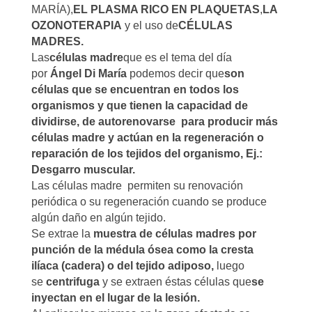
MARÍA),
EL PLASMA RICO EN PLAQUETAS
,
LA
OZONOTERAPIA
y el uso de
CÉLULAS
MADRES.
Las
células madre
que es el tema del día
por
Ángel Di María
podemos decir que
son
células que se encuentran en todos los
organismos y que tienen la capacidad de
dividirse, de autorenovarse para producir más
células madre y actúan en la regeneración o
reparación de los tejidos del organismo, Ej.:
Desgarro muscular.
Las células madre permiten su renovación
periódica o su regeneración cuando se produce
algún daño en algún tejido.
Se extrae la
muestra de células madres por
punción de la médula ósea como la cresta
ilíaca (cadera) o del tejido adiposo,
luego
se
centrifuga
y se extraen éstas células que
se
inyectan en el lugar de la lesión.