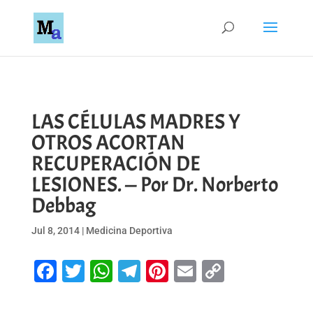
LAS CÉLULAS MADRES Y
OTROS ACORTAN
RECUPERACIÓN DE
LESIONES. — Por Dr. Norberto
Debbag
Jul 8, 2014
|
Medicina Deportiva
Facebook
Twitter
WhatsApp
Telegram
Pinterest
Email
Copy
Link