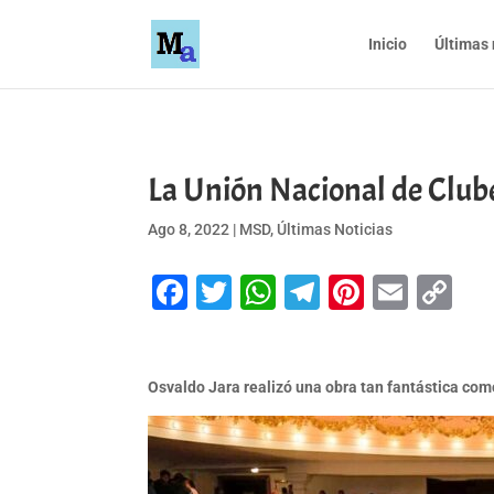
Inicio
Últimas 
La Unión Nacional de Clubes
Ago 8, 2022
|
MSD
,
Últimas Noticias
Facebook
Twitter
WhatsApp
Telegram
Pinteres
Emai
Co
Li
Osvaldo Jara realizó una obra tan fantástica como