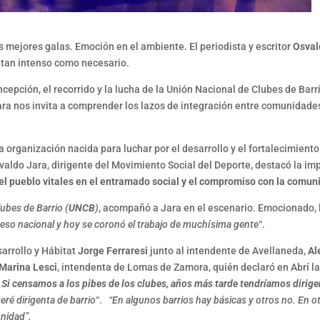
 mejores galas. Emoción en el ambiente. El periodista y escritor
Osval
o tan intenso como necesario.
 concepción, el recorrido y la lucha de la Unión Nacional de Clubes de B
ara nos invita a comprender los lazos de integración entre comunidades
a organización nacida para luchar por el desarrollo y el fortalecimiento
svaldo Jara, dirigente del Movimiento Social del Deporte, destacó la im
el pueblo vitales en el entramado social y el compromiso con la comun
ubes de Barrio (
UNCB
)
, acompañó a Jara en el escenario. Emocionado, l
eso nacional y hoy se coronó el trabajo de muchísima gente
“.
sarrollo y Hábitat
Jorge Ferraresi
junto al intendente de Avellaneda,
Al
Marina Lesci
, intendenta de Lomas de Zamora, quién declaró en Abrí la
.
Si censamos a los pibes de los clubes, años más tarde tendríamos dirig
eré dirigenta de barrio
“.
“En algunos barrios hay básicas y otros no. En ot
unidad”.