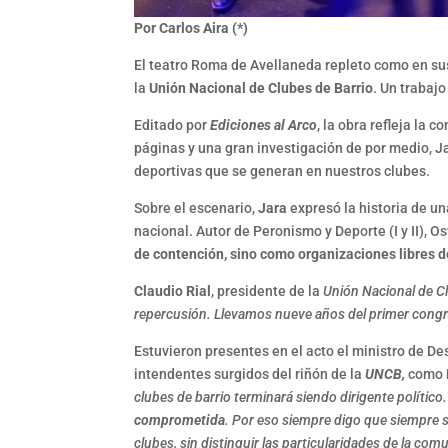
Por Carlos Aira (*)
El teatro Roma de Avellaneda repleto como en sus
la
Unión Nacional de Clubes de Barrio
. Un trabaj
Editado por
Ediciones al Arco
, la obra refleja la
páginas y una gran investigación de por medio, J
deportivas que se generan en nuestros clubes.
Sobre el escenario,
Jara
expresó la historia de un
nacional. Autor de Peronismo y Deporte (I y II), O
de contención, sino como organizaciones libres d
Claudio Rial
, presidente de la
Unión Nacional de Cl
repercusión. Llevamos nueve años del primer congr
Estuvieron presentes en el acto el ministro de De
intendentes surgidos del riñón de la
UNCB,
como
clubes de barrio terminará siendo dirigente político
comprometida
. Por eso siempre digo que siempre s
clubes, sin distinguir las particularidades de la com