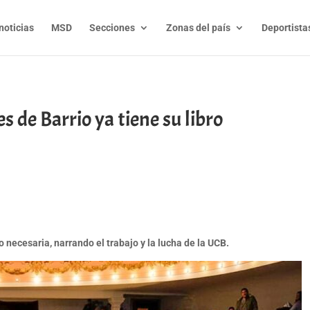
noticias
MSD
Secciones
Zonas del país
Deportista
 de Barrio ya tiene su libro
t
l
py
nk
 necesaria, narrando el trabajo y la lucha de la UCB.