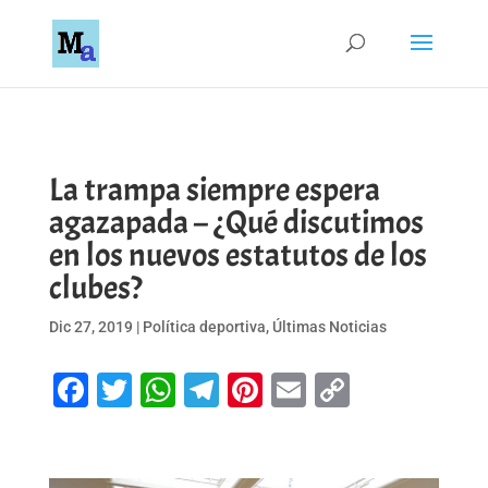
La trampa siempre espera
agazapada – ¿Qué discutimos
en los nuevos estatutos de los
clubes?
Dic 27, 2019
|
Política deportiva
,
Últimas Noticias
Facebook
Twitter
WhatsApp
Telegram
Pinterest
Email
Copy
Link