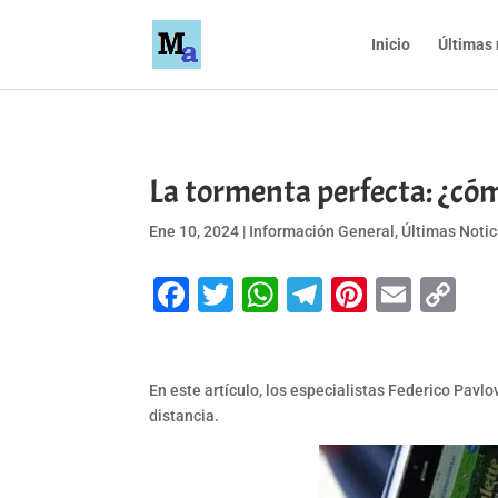
Inicio
Últimas 
La tormenta perfecta: ¿cóm
Ene 10, 2024
|
Información General
,
Últimas Notic
Facebook
Twitter
WhatsApp
Telegram
Pinteres
Emai
Co
Li
En este artículo, los especialistas Federico Pavl
distancia.