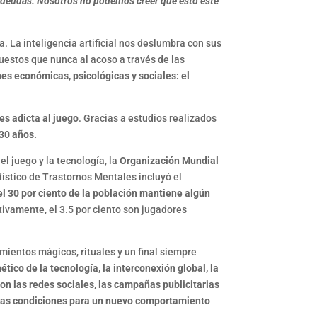
s deudas. Nosotros no podemos creer que esto esté
. La inteligencia artificial nos deslumbra con sus
uestos que nunca al acoso a través de las
es económicas, psicológicas y sociales: el
 es adicta al juego
. Gracias a estudios realizados
y 30 años.
l juego y la tecnología, la
Organización Mundial
ístico de Trastornos Mentales incluyó el
el 30 por ciento de la población mantiene algún
tivamente, el 3.5 por ciento son jugadores
ientos mágicos, rituales y un final siempre
nético de la tecnología, la interconexión global, la
con las redes sociales, las campañas publicitarias
o las condiciones para un nuevo comportamiento