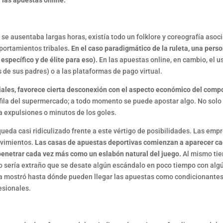
: las apuestas online.
e ausentaba largas horas, existía todo un folklore y coreografía asocia
portamientos tribales
. En el caso paradigmático de la ruleta, una perso
específico y de élite para eso).
En las apuestas online, en cambio, el us
 de sus padres) o a las plataformas de pago virtual.
iales, favorece cierta desconexión con el aspecto económico del comp
 fila del supermercado; a todo momento se puede apostar algo. No solo 
a expulsiones o minutos de los goles.
queda casi ridiculizado frente a este vértigo de posibilidades. Las em
ovimientos.
Las casas de apuestas deportivas comienzan a aparecer ca
penetrar cada vez más como un eslabón natural del juego.
Al mismo tie
no sería extraño que se desate algún escándalo en poco tiempo con alg
ya mostró hasta dónde pueden llegar las apuestas como condicionantes
esionales.