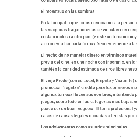
compulsivo social, silencioso, íntimo y a dos clics
El monstruo en las sombras
En la ludopatía que todos conocíamos, la persona s
las máquinas tragamonedas se vinculan con com
costa o incluso a otro país (existe un turismo muy 
a su cuenta bancaria (o muy frecuentemente a las
El hecho de no manejar dinero en términos mater
previa del cine, en una noche con insomnio, en la
también la cantidad estimada de tiros libres hast
El viejo Prode
(con su Local, Empate y Visitante) 
promoción “regalan” crédito para los primeros m
algunos torneos llevan sus nombres, intentando 
juegos, sobre todo en las categorías más bajas; 
puede ser un buen negocio. El tenis profesional 
casos de causas legales iniciadas a tenistas prof
Los adolescentes como usuarios principales