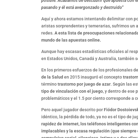
posible. Acabamos de descubrir que apuesta con el
pasando y él está avergonzado y destruido”
Aquí y ahora estamos intentando delimitar con poc
aristas sorprendentes y temerarias, sufrimos un 
redes.
A esta lista de preocupaciones relacionad
mundo de las apuestas online.
Aunque hay escasas estadísticas oficiales al res
en Estados Unidos, Canadá y Australia, también 
En los primeros esfuerzos de los profesionales de
de la Salud
en 2015 inauguró el concepto
trastor
término
trastorno por juego de azar
. Según las es
tipo de vinculación con el juego
, y dentro de ese
problemáticos y el 1.5 por ciento corresponde a 
Pero aquel jugador descrito por
Fiódor Dostoievs
idéntico, la pérdida de todo, ya no es el tipo de 
rapidez de internet, los teléfonos inteligentes co
implacables y la escasa regulación (que siempre 