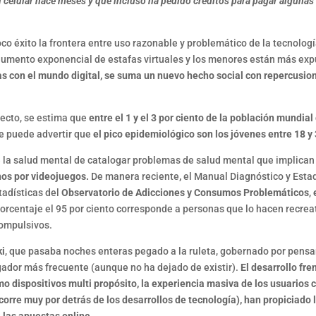
 celular hace meses y que incluso ha pedido créditos para pagar alguna
o éxito la frontera entre uso razonable y problemático de la tecnología
aumento exponencial de estafas virtuales y los menores están más exp
as con el mundo digital, se suma un nuevo hecho social con repercusion
pecto, se estima que
entre el 1 y el 3 por ciento de la población mundial
se puede advertir que
el pico epidemiológico son los jóvenes entre 18 
 la salud mental de catalogar problemas de salud mental que implican e
nos por videojuegos.
De manera reciente
,
el Manual Diagnóstico y Estad
tadísticas del
Observatorio de Adicciones y Consumos Problemáticos
,
 porcentaje el 95 por ciento corresponde a personas que lo hacen recrea
compulsivos.
ki
, que pasaba noches enteras pegado a la ruleta, gobernado por pensam
jugador más frecuente (aunque no ha dejado de existir).
El desarrollo fre
mo dispositivos multi propósito, la experiencia masiva de los usuarios 
corre muy por detrás de los desarrollos de tecnología), han propiciad