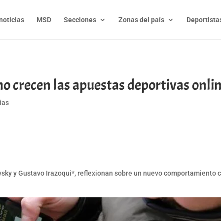
noticias
MSD
Secciones
Zonas del país
Deportista
o crecen las apuestas deportivas online
ias
t
l
py
nk
ovsky y Gustavo Irazoqui*, reflexionan sobre un nuevo comportamiento co