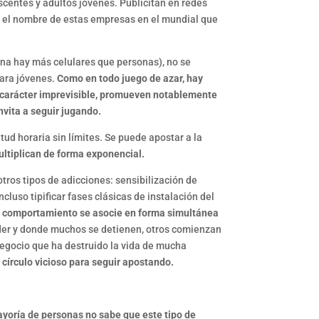
scentes y adultos jóvenes. Publicitan en redes
os el nombre de estas empresas en el mundial que
tina hay más celulares que personas), no se
para jóvenes.
Como en todo juego de azar, hay
su carácter imprevisible, promueven notablemente
nvita a seguir jugando.
ud horaria sin límites. Se puede apostar a la
ultiplican de forma exponencial.
tros tipos de adicciones: sensibilización de
cluso tipificar fases clásicas de instalación del
el comportamiento se asocie en forma simultánea
er y donde muchos se detienen, otros comienzan
negocio que ha destruido la vida de mucha
círculo vicioso para seguir apostando.
yoría de personas no sabe que este tipo de