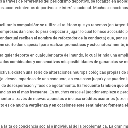
a través de referentes del periodismo deportivo, se focaliza en adole
n los acontecimientos deportivos de interés nacional. Muchos conocim
acilitar la compulsión
: se utiliza el teléfono que ya tenemos (en Argen
 empresas dan crédito para empezar a jugar, lo cual lo hace accesible 
 conductual reciben el nombre de reforzador de la conducta) que, por 
ne cierto don especial para realizar pronósticos y esto, naturalmente, i
quier deporte en cualquier parte del mundo, lo cual brinda una amplit
ltados combinados y consecutivos mis posibilidades de ganancias se m
ctiva, existen una serie de alteraciones neuropsicológicas propias de o
 (el deseo imperioso de una conducta, en este caso jugar) y se pueden in
se de desesperación y fase de agotamiento
. Es frecuente también que 
ancias es el mas frecuente.
En muchos casos el jugador empieza a perd
ontar a través de nuevas apuestas e incluso créditos usurarios (otro 
to es de mucha vergüenza y en ocasiones este sentimiento fomenta el 
a falta de conciencia social e individual de la problemática.
La gran ma