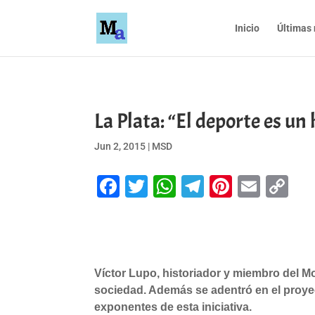
Inicio
Últimas 
La Plata: “El deporte es un
Jun 2, 2015
|
MSD
Facebook
Twitter
WhatsApp
Telegram
Pinteres
Emai
Co
Li
Víctor Lupo, historiador y miembro del Mo
sociedad. Además se adentró en el proyec
exponentes de esta iniciativa.