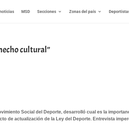
noticias
MSD
Secciones
Zonas del país
Deportista
 hecho cultural”
t
l
py
nk
vimiento Social del Deporte, desarrolló cual es la importan
to de actualización de la Ley del Deporte. Entrevista imper