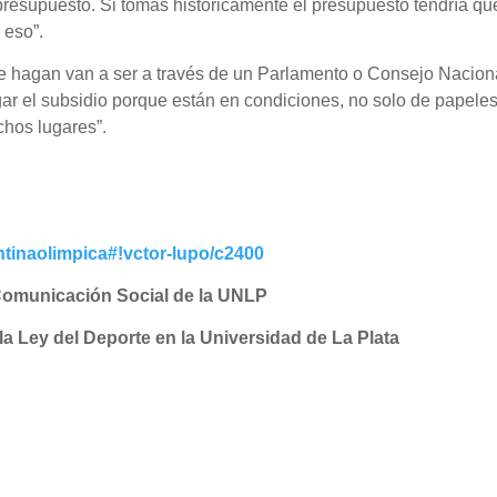
presupuesto. Si tomas históricamente el presupuesto tendría qu
 eso”.
se hagan van a ser a través de un Parlamento o Consejo Nacion
gar el subsidio porque están en condiciones, no solo de papele
chos lugares”.
entinaolimpica#!vctor-lupo/c2400
Comunicación Social de la UNLP
la Ley del Deporte en la Universidad de La Plata