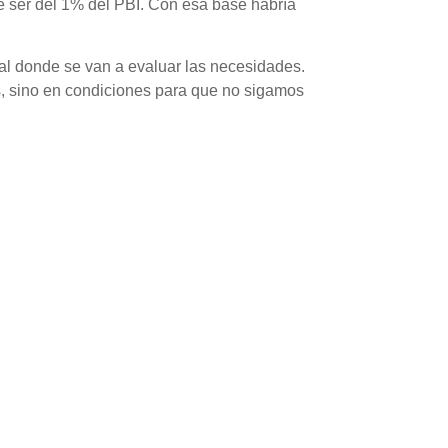
e ser del 1% del PBI. Con esa base habría
al donde se van a evaluar las necesidades.
s, sino en condiciones para que no sigamos