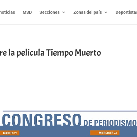
noticias
MSD
Secciones
Zonas del país
Deportista
re la pelicula Tiempo Muerto
t
l
py
nk