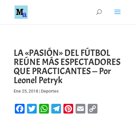
LA «PASIÓN» DEL FÚTBOL
REÚNE MÁS ESPECTADORES
QUE PRACTICANTES — Por
Leonel Petryk
Ene 25, 2018
|
Deportes
Facebook
Twitter
WhatsApp
Telegram
Pinterest
Email
Copy
Link