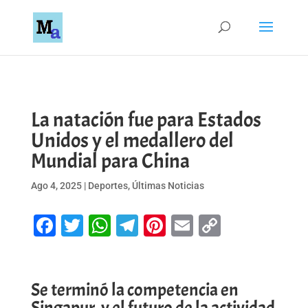
La natación fue para Estados
Unidos y el medallero del
Mundial para China
Ago 4, 2025
|
Deportes
,
Últimas Noticias
Facebook
Twitter
WhatsApp
Telegram
Pinterest
Email
Copy
Link
Se terminó la competencia en
Singapur, y el futuro de la actividad