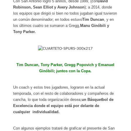
Con San Antonio logró 5 anillos, desde 1999, (con
David
Robinson, Sean Elliot y Avery Johnson
); a 2014, donde
los equipos que dirigió si bien no todos jugaban igual tuvieron
un común denominador; en todos estuvo
Tim Duncan
, y en
los últimos cuatro se sumaron a Gregg,
Manu Ginóbili y
Tony Parker.
Tim Duncan, Tony Parker, Gregg Popovich y Emanuel
Ginóbili; juntos con la Copa.
Un coach y estos tres jugadores, lograron en la actual
temporada, con el resto de colaboradores y compañeros de
cancha, lo que toda organización desea;
un Básquetbol de
Excelencia donde el equipo está por delante de
cualquier individualidad.
Con algunos ejemplos trataré de graficar el presente de San