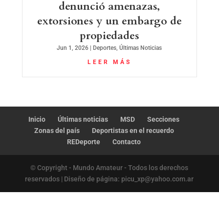
denunció amenazas,
extorsiones y un embargo de
propiedades
Jun 1, 2026
|
Deportes
,
Últimas Noticias
LEER MÁS
Inicio
Últimas noticias
MSD
Secciones
Zonas del país
Deportistas en el recuerdo
REDeporte
Contacto
© Copyright - Mundo Amateur - Todos los derechos
reservados | Diseño de página: picu_xp@yahoo.com.ar