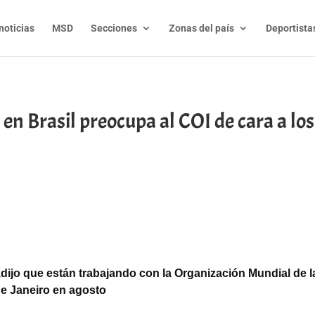
noticias
MSD
Secciones
Zonas del país
Deportista
 en Brasil preocupa al COI de cara a l
t
l
py
nk
,
dijo que están trabajando con la Organización Mundial de l
 de Janeiro en agosto