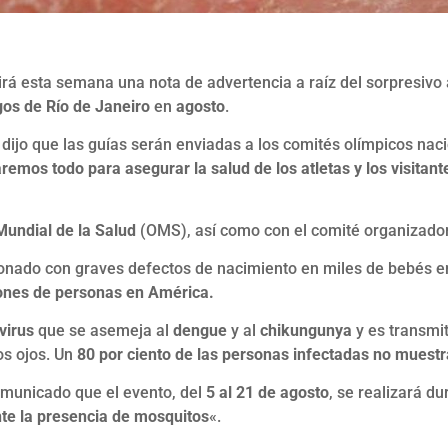
tirá esta semana una nota de advertencia a raíz del sorpresiv
os de Río de Janeiro
en
agosto
.
, dijo que las guías serán enviadas a los comités olímpicos nac
remos todo para asegurar la salud de los atletas y los visitant
Mundial de la Salud
(OMS), así como con el comité organizador
ionado con graves defectos de nacimiento en miles de bebés en
ones de personas en América.
 virus
que se asemeja al
dengue
y al
chikungunya
y es transmi
los ojos. Un
80 por ciento de las personas infectadas no muest
omunicado que el evento, del
5 al 21 de agosto
, se realizará d
nte la presencia de mosquitos
«.