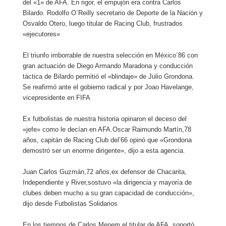
del «1» de AFA. En rigor, el empujón era contra Carlos
Bilardo. Rodolfo O´Reilly secretario de Deporte de la Nación y
Osvaldo Otero, luego titular de Racing Club, frustrados
«ejecutores»
El triunfo imborrable de nuestra selección en México´86 con
gran actuación de Diego Armando Maradona y conducción
táctica de Bilardo permitió el «blindaje» de Julio Grondona.
Se reafirmó ante el gobierno radical y por Joao Havelange,
vicepresidente en FIFA
Ex futbolistas de nuestra historia opinaron el deceso del
«jefe» como le decían en AFA.Oscar Raimundo Martín,78
años, capitán de Racing Club del’66 opinó que «Grondona
demostró ser un enorme dirigente», dijo a esta agencia.
Juan Carlos Guzmán,72 años,ex defensor de Chacarita,
Independiente y River,sostuvo «la dirigencia y mayoría de
clubes deben mucho a su gran capacidad de conducción»,
dijo desde Futbolistas Solidarios
En los tiempos de Carlos Menem el titular de AFA. soportó