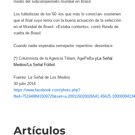
medio del subcampeonato mundial en Brasil.
Los futbolistas de los´60 -los que más lo conocían- sostienen
que el final suyo tenía con la buena actuación de la selección
en el Mundial de Brasil. «Estaba contento», contó Rendo de
vuelta de Brasil.
Cuando nadie esperaba semejante -repentino- desenlace.
(*) Columnista de la Agencia Télam, AgePeBa
y
La Señal
Medios
/
La Señal Fútbol
Fuente: La Señal de Los Medios
30 julio 2014
https://www.facebook.com/photo.php?
fbid=751949841509720&set=a.200115020026541.45625.10000084134
Artículos