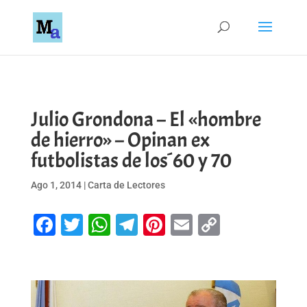
Julio Grondona – El «hombre
de hierro» – Opinan ex
futbolistas de los´60 y 70
Ago 1, 2014
|
Carta de Lectores
Facebook
Twitter
WhatsApp
Telegram
Pinterest
Email
Copy
Link