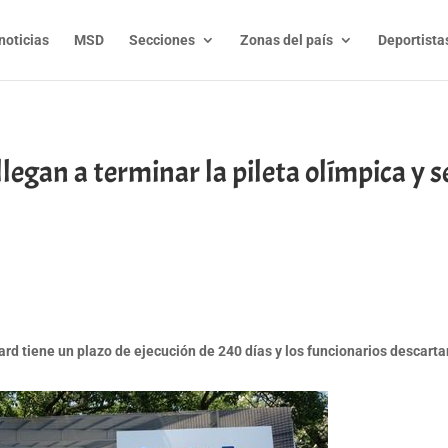
noticias
MSD
Secciones
Zonas del país
Deportista
egan a terminar la pileta olímpica y s
t
l
py
nk
rard tiene un plazo de ejecución de 240 días y los funcionarios descart