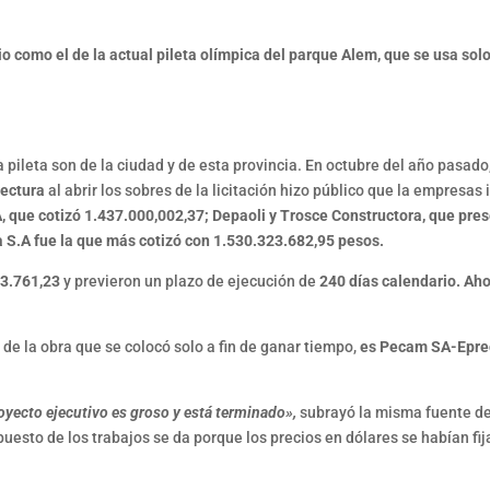
o como el de la actual pileta olímpica del parque Alem, que se usa sol
 pileta son de la ciudad y de esta provincia. En octubre del año pasado
tectura
al abrir los sobres de la licitación hizo público que la empresas
A, que cotizó 1.437.000,002,37; Depaoli y Trosce Constructora, que pre
a S.A fue la que más cotizó con 1.530.323.682,95 pesos.
23.761,23
y previeron un plazo de ejecución de
240 días calendario. Aho
l de la obra que se colocó solo a fin de ganar tiempo,
es Pecam SA-Epre
proyecto ejecutivo es groso y está terminado»,
subrayó la misma fuente de
upuesto de los trabajos se da porque los precios en dólares se habían fi