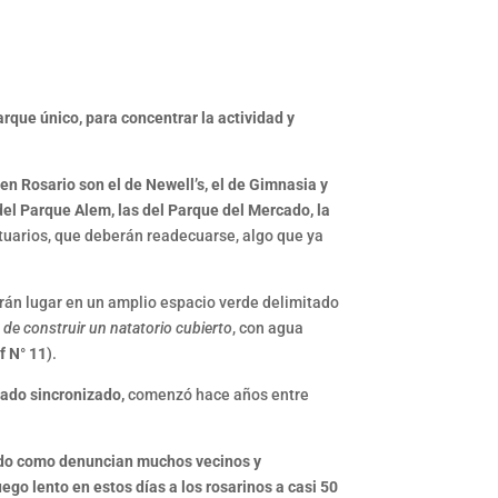
rque único, para concentrar la actividad y
en Rosario son el de Newell’s, el de Gimnasia y
del Parque Alem, las del Parque del Mercado, la
tuarios, que deberán readecuarse, algo que ya
ndrán lugar en un amplio espacio verde delimitado
 de construir un natatorio cubierto
, con agua
f N° 11
).
nado sincronizado,
comenzó hace años entre
ando como denuncian muchos vecinos y
go lento en estos días a los rosarinos a casi 50