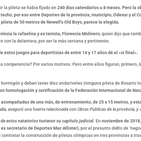
r la pileta se había fijado en
240 días calendarios u 8 meses. Pero la o
 techo, por eso entre Deportes de la provincia, municipio, Odesur y el 
 pileta de 50 metros de Newell’s Old Boys, parece la elegida.
incia la rafaelina y ex tenista,
Florencia Molinero,
quien dijo que tamb
re con la delantera, por ser la más cercana y pertinente.
estos juegos para deportistas de entre 14 y 17 años dé el «sí final».
la competencia? Por varios motivos. Pero entre ellos figuran, primero,
l
hormigón y deben tener diez andariveles (ninguna pileta de Rosario lo
n homologación y certificación de la Federación Internacional de Nat
ir acompañadas de una más, de entrenamiento, de 25 x 15 metros, y est
lia, aseguró una fuente relacionada con Obras Públicas de la provincia, y «
 de estos natatorios tuvieron su capítulo judicial
. En
noviembre de 2018
ex secretario de Deportes Mac Allister)
, por el presunto
delito de “nego
 contratar la construcción de piletas olímpicas en tres provincias a tra