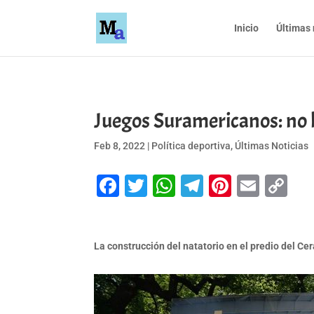
Inicio
Últimas 
Juegos Suramericanos: no ll
Feb 8, 2022
|
Política deportiva
,
Últimas Noticias
Facebook
Twitter
WhatsApp
Telegram
Pinteres
Emai
Co
Li
La construcción del natatorio en el predio del Ce