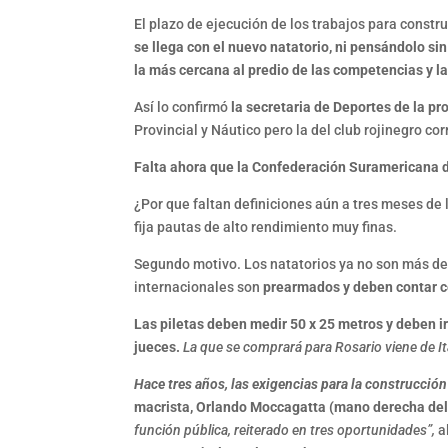
El plazo de ejecución de los trabajos para construi
se llega con el nuevo natatorio, ni pensándolo sin
la más cercana al predio de las competencias y la
Así lo confirmó
la secretaria de Deportes de la prov
Provincial y Náutico pero la del club rojinegro cor
Falta ahora que la Confederación Suramericana de 
¿Por que faltan definiciones aún a tres meses de 
fija pautas de alto rendimiento muy finas.
Segundo motivo. Los natatorios ya no son más de 
internacionales son
prearmados y deben contar co
Las piletas deben medir 50 x 25 metros y deben 
jueces.
La que se comprará para Rosario viene de Ita
Hace tres años, las exigencias para la construcción
macrista, Orlando Moccagatta (mano derecha del 
función pública, reiterado en tres oportunidades”,
al