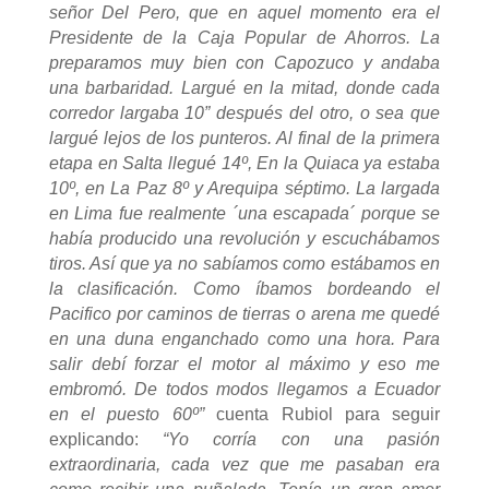
señor Del Pero, que en aquel momento era el
Presidente de la Caja Popular de Ahorros. La
preparamos muy bien con Capozuco y andaba
una barbaridad. Largué en la mitad, donde cada
corredor largaba 10” después del otro, o sea que
largué lejos de los punteros. Al final de la primera
etapa en Salta llegué 14º, En la Quiaca ya estaba
10º, en La Paz 8º y Arequipa séptimo. La largada
en Lima fue realmente ´una escapada´ porque se
había producido una revolución y escuchábamos
tiros. Así que ya no sabíamos como estábamos en
la clasificación. Como íbamos bordeando el
Pacifico por caminos de tierras o arena me quedé
en una duna enganchado como una hora. Para
salir debí forzar el motor al máximo y eso me
embromó. De todos modos llegamos a Ecuador
en el puesto 60º”
cuenta Rubiol para seguir
explicando:
“Yo corría con una pasión
extraordinaria, cada vez que me pasaban era