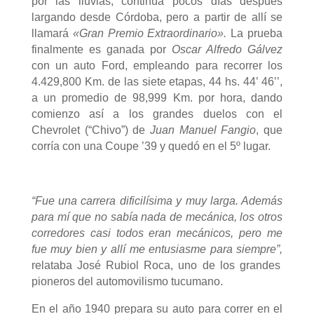
por las lluvias, continúa pocos días después
largando desde Córdoba, pero a partir de allí se
llamará
«Gran Premio Extraordinario».
La prueba
finalmente es ganada por
Oscar Alfredo Gálvez
con un auto Ford,
empleando para recorrer los
4.429,800 Km. de las siete etapas, 44 hs. 44’ 46’’,
a un promedio de 98,999 Km. por hora, dando
comienzo así a los grandes duelos con el
Chevrolet (“Chivo”) de
Juan Manuel Fangio
, que
corría con una Coupe ’39 y quedó en el 5º lugar.
“Fue una carrera dificilísima y muy larga. Además
para mí que no sabía nada de mecánica, los otros
corredores casi todos eran mecánicos, pero me
fue muy bien y allí me entusiasme para siempre”,
relataba José Rubiol Roca, uno de los grandes
pioneros del automovilismo tucumano.
En el año 1940 prepara su auto para correr en el