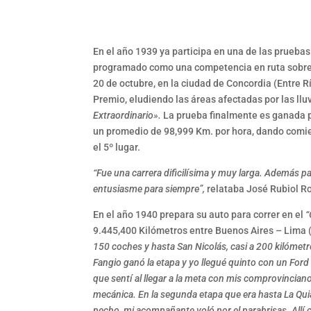
En el año 1939 ya participa en una de las pruebas 
programado como una competencia en ruta sobre 1
20 de octubre, en la ciudad de Concordia (Entre Rí
Premio, eludiendo las áreas afectadas por las llu
Extraordinario».
La prueba finalmente es ganada 
un promedio de 98,999 Km. por hora, dando comien
el 5º lugar.
“Fue una carrera dificilísima y muy larga. Además p
entusiasme para siempre”,
relataba José Rubiol R
En el año 1940 prepara su auto para correr en el
“
9.445,400 Kilómetros entre Buenos Aires – Lima 
150 coches y hasta San Nicolás, casi a 200 kilómetr
Fangio ganó la etapa y yo llegué quinto con un Ford 
que sentí al llegar a la meta con mis comprovinci
mecánica. En la segunda etapa que era hasta La Quia
pecho, mi acompañante voló por el parabrisas. Allí 