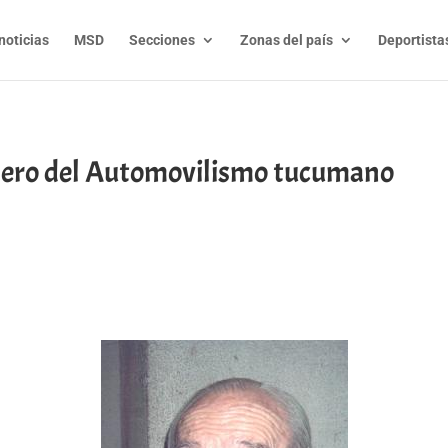
noticias
MSD
Secciones
Zonas del país
Deportista
ero del Automovilismo tucumano
t
l
py
nk