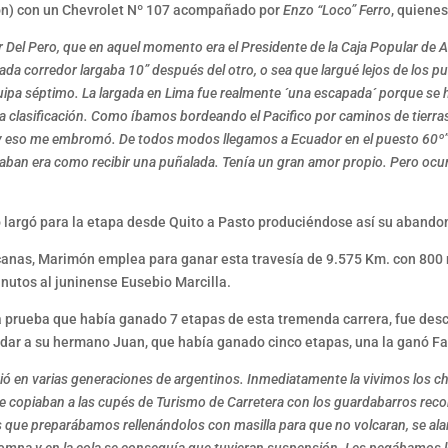
ón) con un Chevrolet Nº 107 acompañado por
Enzo “Loco” Ferro
, quiene
or Del Pero, que en aquel momento era el Presidente de la Caja Popular d
a corredor largaba 10” después del otro, o sea que largué lejos de los punt
equipa séptimo. La largada en Lima fue realmente ´una escapada´ porque 
la clasificación. Como íbamos bordeando el Pacifico por caminos de tie
mo y eso me embromó. De todos modos llegamos a Ecuador en el puesto 60º
aban era como recibir una puñalada. Tenía un gran amor propio. Pero ocur
 largó para la etapa desde Quito a Pasto produciéndose así su abandon
icanas, Marimón emplea para ganar esta travesía de 9.575 Km. con 800 
inutos al juninense Eusebio Marcilla.
 prueba que había ganado 7 etapas de esta tremenda carrera, fue descali
dar a su hermano Juan, que había ganado cinco etapas, una la ganó Fan
 vió en varias generaciones de argentinos. Inmediatamente la vivimos los c
que copiaban a las cupés de Turismo de Carretera con los guardabarros rec
os que preparábamos rellenándolos con masilla para que no volcaran, se al