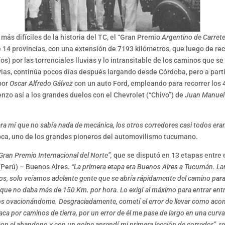
más difíciles de la historia del TC, el “Gran Premio
Argentino de Carrete
4 provincias, con una extensión de 7193 kilómetros, que luego de rec
os) por las torrenciales lluvias y lo intransitable de los caminos que s
vias, continúa pocos días después largando desde Córdoba, pero a parti
por
Oscar Alfredo Gálvez
con un auto Ford, empleando para recorrer los 4.
zo así a los grandes duelos con el Chevrolet (“Chivo”) de
Juan Manuel
ara mí que no sabía nada de mecánica, los otros corredores casi todos era
oca, uno de los grandes pioneros del automovilismo tucumano.
Gran Premio Internacional del Norte”,
que se disputó en 13 etapas entre 
(Perú) – Buenos Aires.
“La primera etapa era Buenos Aires a Tucumán. Larg
os, solo veíamos adelante gente que se abría rápidamente del camino para d
que no daba más de 150 Km. por hora. Lo exigí al máximo para entrar entre l
anos ovacionándome. Desgraciadamente, cometí el error de llevar como a
ca por caminos de tierra, por un error de él me pase de largo en una curva
con el abandono y con un golpe aprendí mi primera lección de corredor”,
r