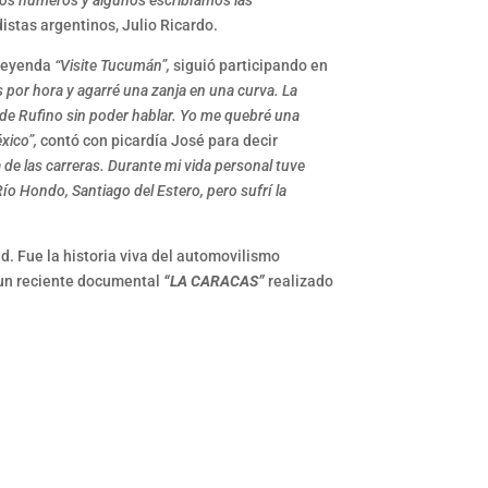
 los números y algunos escribíamos las
istas argentinos, Julio Ricardo.
 leyenda
“Visite Tucumán”,
siguió participando en
 por hora y agarré una zanja en una curva. La
 de Rufino sin poder hablar. Yo me quebré una
xico”,
contó con picardía José para decir
de las carreras. Durante mi vida personal tuve
Río Hondo, Santiago del Estero, pero sufrí la
d. Fue la historia viva del automovilismo
 un reciente documental
“LA CARACAS”
realizado