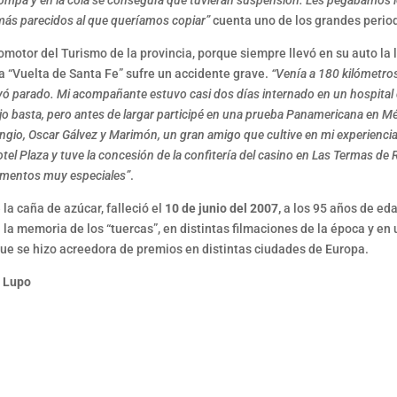
trompa y en la cola se conseguía que tuvieran suspensión. Les pegábamos
más parecidos al que queríamos copiar”
cuenta uno de los grandes period
omotor del Turismo de la provincia, porque siempre llevó en su auto la
a “Vuelta de Santa Fe” sufre un accidente grave.
“Venía a 180 kilómetros
ayó parado. Mi acompañante estuvo casi dos días internado en un hospital
ia dijo basta, pero antes de largar participé en una prueba Panamericana en Mé
gio, Oscar Gálvez y Marimón, un gran amigo que cultive en mi experiencia 
tel Plaza y tuve la concesión de la confitería del casino en Las Termas de 
omentos muy especiales”
.
a caña de azúcar, falleció el
10 de junio del 2007,
a los 95 años de eda
a memoria de los “tuercas”, en distintas filmaciones de la época y en
ue se hizo acreedora de premios en distintas ciudades de Europa.
. Lupo