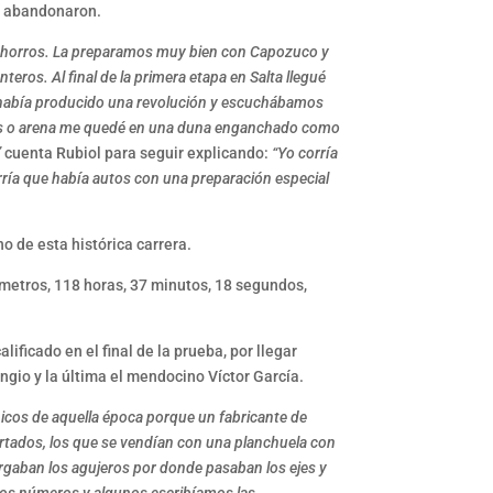
s abandonaron.
e Ahorros. La preparamos muy bien con Capozuco y
eros. Al final de la primera etapa en Salta llegué
se había producido una revolución y escuchábamos
rras o arena me quedé en una duna enganchado como
”
cuenta Rubiol para seguir explicando:
“Yo corría
ría que había autos con una preparación especial
o de esta histórica carrera.
metros, 118 horas, 37 minutos, 18 segundos,
ficado en el final de la prueba, por llegar
gio y la última el mendocino Víctor García.
hicos de aquella época porque un fabricante de
ortados, los que se vendían con una planchuela con
argaban los agujeros por donde pasaban los ejes y