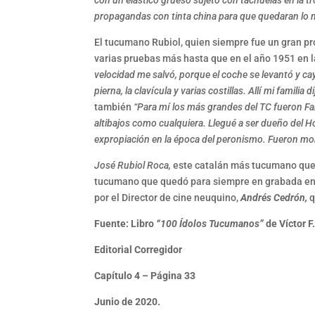
con un elástico grueso sujeto con tachuelas en la 
propagandas con tinta china para que quedaran lo 
El tucumano Rubiol, quien siempre fue un gran pr
varias pruebas más hasta que en el año 1951 en l
velocidad me salvó, porque el coche se levantó y c
pierna, la clavícula y varias costillas. Allí mi famil
también
“Para mí los más grandes del TC fueron Fan
altibajos como cualquiera. Llegué a ser dueño del Ho
expropiación en la época del peronismo. Fueron m
José Rubiol Roca,
este catalán más tucumano que l
tucumano que quedó para siempre en grabada en l
por el Director de cine neuquino,
Andrés Cedrón,
q
Fuente: Libro
“100 Ídolos Tucumanos”
de Víctor F
Editorial Corregidor
Capítulo 4 – Página 33
Junio de 2020.