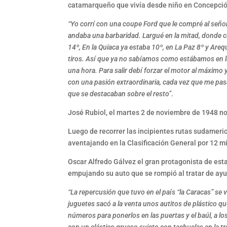
catamarqueño que vivía desde niño en Concepci
“Yo corrí con una coupe Ford que le compré al señ
andaba una barbaridad. Largué en la mitad, donde cad
14º, En la Quiaca ya estaba 10º, en La Paz 8º y Ar
tiros. Así que ya no sabíamos como estábamos en 
una hora. Para salir debí forzar el motor al máxi
con una pasión extraordinaria, cada vez que me pas
que se destacaban sobre el resto”
.
José Rubiol, el martes 2 de noviembre de 1948 no
Luego de recorrer las incipientes rutas sudamer
aventajando en la Clasificación General por 12 m
Oscar Alfredo Gálvez el gran protagonista de esta
empujando su auto que se rompió al tratar de ayu
“La repercusión que tuvo en el país “la Caracas” se
juguetes sacó a la venta unos autitos de plástico 
números para ponerlos en las puertas y el baúl, a l