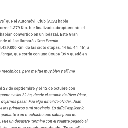
ra”
que el Automóvil Club (ACA) había
orrer 1.379 Km. fue finalizado abruptamente el
e habían convertido en un lodazal. Este Gran
r de allí se llamará
«Gran Premio
429,800 Km. de las siete etapas, 44 hs. 44’ 46’’, a
 Fangio
, que corría con una Coupe ’39 y quedó en
n mecánicos, pero me fue muy bien y allí me
el 28 de septiembre y el 12 de octubre con
amos a las 22 hs, desde el estadio de River Plate,
ejarnos pasar. Fue algo difícil de olvidar, Juan
os primeros a mi provincia. Es difícil explicar lo
compañante a un muchacho que sabía poco de
. Fue un desastre, termine con el volante pegado al
elata José para seguir recordando:
“En aquellas