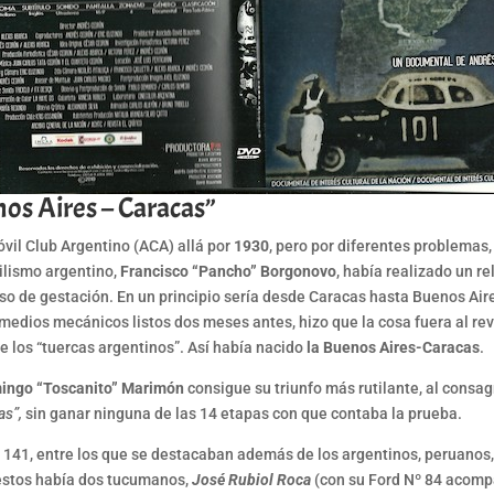
nos Aires – Caracas”
óvil Club Argentino (ACA) allá por
1930
, pero por diferentes problemas,
vilismo argentino,
Francisco “Pancho” Borgonovo
, había realizado un r
o de gestación. En un principio sería desde Caracas hasta Buenos Aires
medios mecánicos listos dos meses antes, hizo que la cosa fuera al rev
e los “tuercas argentinos”. Así había nacido
la Buenos Aires-Caracas
.
ingo “Toscanito” Marimón
consigue su triunfo más rutilante, al consa
as”,
sin ganar ninguna de las 14 etapas con que contaba la prueba.
n 141, entre los que se destacaban además de los argentinos, peruanos,
 estos había dos tucumanos,
José Rubiol Roca
(con su Ford Nº 84 acom