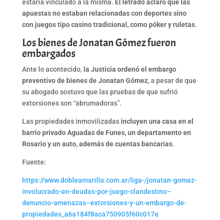
estaría vinculado a la misma.
El letrado aclaró que las
apuestas no estaban relacionadas con deportes sino
con juegos tipo casino tradicional, como póker y ruletas
.
Los bienes de Jonatan Gómez fueron
embargados
Ante lo acontecido,
la Justicia ordenó el embargo
preventivo de bienes de Jonatan Gómez
, a pesar de que
su abogado sostuvo que las pruebas de que sufrió
extorsiones son “abrumadoras”.
Las propiedades inmovilizadas
incluyen una casa en el
barrio privado Aguadas de Funes, un departamento en
Rosario y un auto, además de cuentas bancarias
.
Fuente:
https://www.dobleamarilla.com.ar/liga-/jonatan-gomez-
involucrado-en-deudas-por-juego-clandestino–
denuncio-amenazas–extorsiones-y-un-embargo-de-
propiedades_a6a184f8aca750905f60c017e