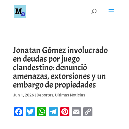
Jonatan Gómez involucrado
en deudas por juego
clandestino: denunció
amenazas, extorsiones y un
embargo de propiedades
Jun 1, 2026
|
Deportes
,
Últimas Noticias
Facebook
Twitter
WhatsApp
Telegram
Pinterest
Email
Copy
Link