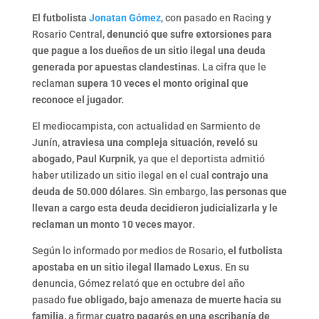
El futbolista
Jonatan Gómez
, con pasado en Racing y
Rosario Central,
denunció que sufre extorsiones para
que pague a los dueños de un sitio ilegal una deuda
generada por apuestas clandestinas
. La cifra que le
reclaman
supera 10 veces el monto original que
reconoce el jugador.
El mediocampista, con actualidad en Sarmiento de
Junín,
atraviesa una compleja situación
,
reveló su
abogado, Paul Kurpnik
, ya que el deportista admitió
haber utilizado un sitio ilegal en el cual
contrajo una
deuda de 50.000 dólares
. Sin embargo,
las personas que
llevan a cargo esta deuda decidieron judicializarla y le
reclaman un monto 10 veces mayor
.
Según lo informado por medios de Rosario,
el futbolista
apostaba en un sitio ilegal llamado Lexus
. En su
denuncia, Gómez relató que en octubre del año
pasado
fue obligado, bajo amenaza de muerte hacia su
familia,
a firmar
cuatro pagarés en una escribanía de