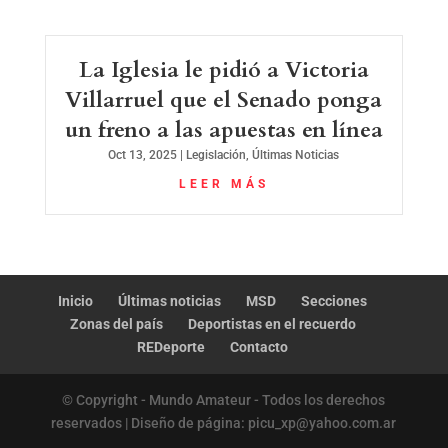
La Iglesia le pidió a Victoria
Villarruel que el Senado ponga
un freno a las apuestas en línea
Oct 13, 2025
|
Legislación
,
Últimas Noticias
LEER MÁS
Inicio
Últimas noticias
MSD
Secciones
Zonas del país
Deportistas en el recuerdo
REDeporte
Contacto
© Copyright - Mundo Amateur - Todos los derechos
reservados | Diseño de página: picu_xp@yahoo.com.ar