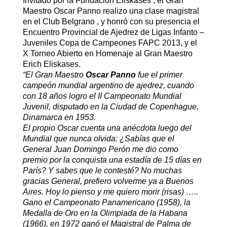
Invitado por la Fun
dación Eliskases , el Gran
Maestro Oscar Panno realizo una clase magistral
en el Club Belgrano , y honró con su presencia el
Encuentro Provincial de Ajedrez de Ligas Infanto –
Juveniles Copa de Campeones FAPC 2013, y el
X Torneo Abierto en Homenaje al Gran Maestro
Erich Eliskases.
“El Gran Maestro
Oscar Panno
fue el primer
campeón mundial argentino de ajedrez, cuando
con 18 años logro el II Campeonato Mundial
Juvenil, disputado en la Ciudad de Copenhague,
Dinamarca en 1953.
El propio Oscar cuenta una anécdota luego del
Mundial que nunca olvida: ¿Sabías que el
General Juan Domingo Perón me dio como
premio por la conquista una estadía de 15 días en
París? Y sabes que le contesté? No muchas
gracias General, prefiero volverme ya a Buenos
Aires. Hoy lo pienso y me quiero morir (risas) …..
Gano el Campeonato Panamericano (1958), la
Medalla de Oro en la Olimpiada de la Habana
(1966), en 1972 ganó el Magistral de Palma de