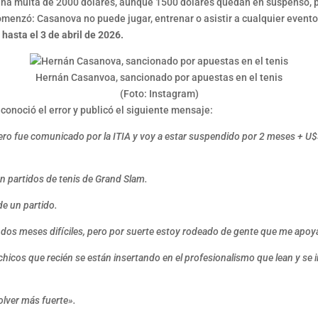
 una multa de 2000 dólares, aunque 1500 dólares quedan en suspenso, p
omenzó: Casanova no puede jugar, entrenar o asistir a cualquier evento
hasta el 3 de abril de 2026.
Hernán Casanvoa, sancionado por apuestas en el tenis
(Foto: Instagram)
econoció el error y publicó el siguiente mensaje:
brero fue comunicado por la ITIA y voy a estar suspendido por 2 meses + U
en partidos de tenis de Grand Slam.
de un partido.
dos meses difíciles, pero por suerte estoy rodeado de gente que me apoya 
chicos que recién se están insertando en el profesionalismo que lean y se
olver más fuerte».