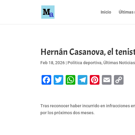
Inicio
Últimas 
Hernán Casanova, el tenis
Feb 18, 2026
|
Política deportiva
,
Últimas Noticia
Facebook
Twitter
WhatsApp
Telegram
Pinteres
Emai
Co
Li
Tras reconocer haber incurrido en infracciones en
por los próximos dos meses.