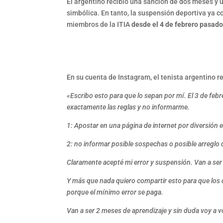
El argentino recibió una sanción de dos meses y
simbólica. En tanto, la suspensión deportiva ya c
miembros de la ITIA
desde el 4 de febrero pasado 
En su cuenta de Instagram, el tenista argentino r
«Escribo esto para que lo sepan por mí. El 3 de fe
exactamente las reglas y no informarme.
1: Apostar en una página de internet por diversión 
2: no informar posible sospechas o posible arreglo 
Claramente acepté mi error y suspensión. Van a ser 
Y más que nada quiero compartir esto para que los 
porque el mínimo error se paga.
Van a ser 2 meses de aprendizaje y sin duda voy a v