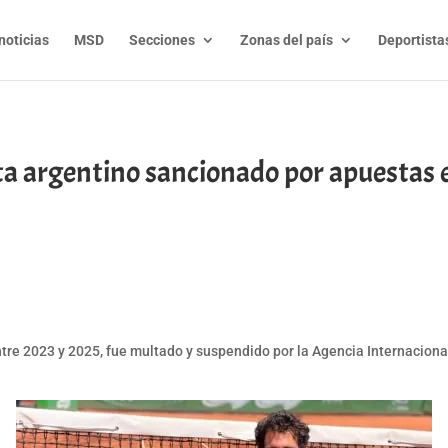
noticias
MSD
Secciones
Zonas del país
Deportista
ta argentino sancionado por apuestas 
s
t
l
py
nk
tre 2023 y 2025, fue multado y suspendido por la Agencia Internacional 