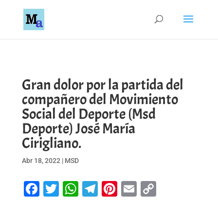
Gran dolor por la partida del
compañero del Movimiento
Social del Deporte (Msd
Deporte) José María
Cirigliano.
Abr 18, 2022
|
MSD
Facebook
Twitter
WhatsApp
Telegram
Pinterest
Email
Copy
Link