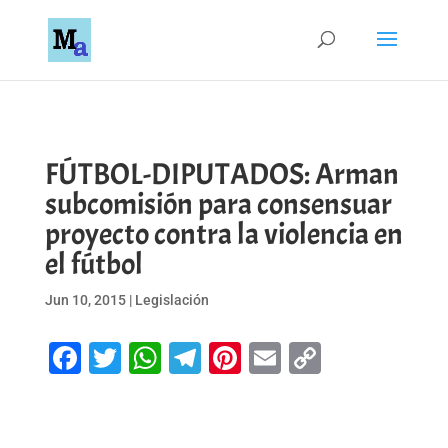
FÚTBOL-DIPUTADOS: Arman
subcomisión para consensuar
proyecto contra la violencia en
el fútbol
Jun 10, 2015
|
Legislación
Facebook
Twitter
WhatsApp
Telegram
Pinterest
Email
Copy
Link