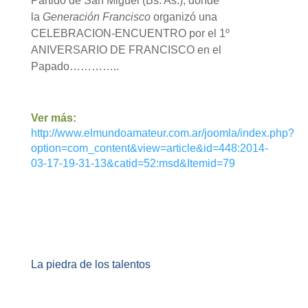
Partido de San Miguel (Bs. As.), donde
la
Generación Francisco
organizó una
CELEBRACION-ENCUENTRO por el 1º
ANIVERSARIO DE FRANCISCO en el
Papado…………..
Ver más:
http://www.elmundoamateur.com.ar/joomla/index.php?
option=com_content&view=article&id=448:2014-
03-17-19-31-13&catid=52:msd&Itemid=79
La piedra de los talentos