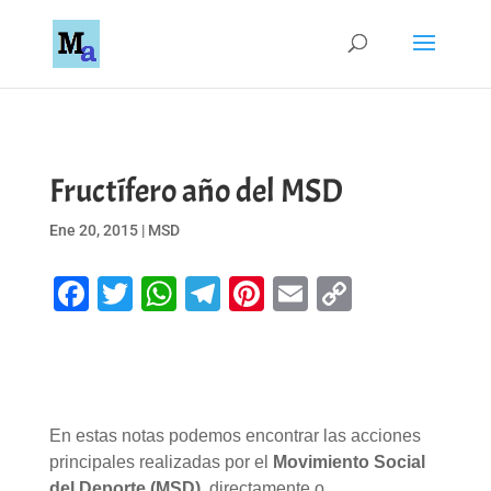
Fructífero año del MSD
Ene 20, 2015
|
MSD
Facebook
Twitter
WhatsApp
Telegram
Pinterest
Email
Copy
Link
En estas notas podemos encontrar las acciones
principales realizadas por el
Movimiento Social
del Deporte (MSD)
, directamente o