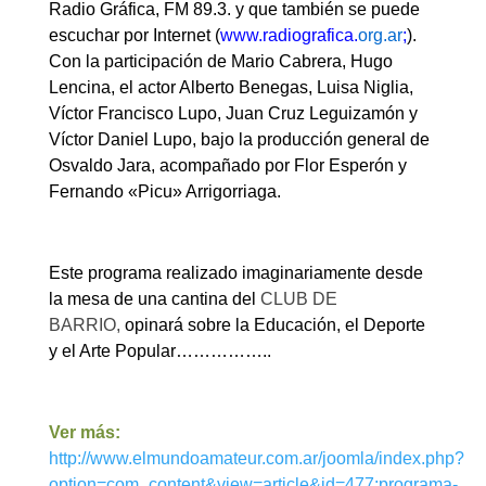
Radio Gráfica, FM 89.3. y que también se puede
escuchar por Internet (
www.
radiografica
.
org.ar
;
).
Con la participación de Mario Cabrera, Hugo
Lencina, el actor Alberto Benegas, Luisa Niglia,
Víctor Francisco Lupo, Juan Cruz Leguizamón y
Víctor Daniel Lupo, bajo la producción general de
Osvaldo Jara, acompañado por Flor Esperón y
Fernando «Picu» Arrigorriaga.
Este programa realizado imaginariamente desde
la mesa de una cantina del
CLUB DE
BARRIO,
opinará sobre la Educación, el Deporte
y el Arte Popular……………..
Ver más:
http://www.elmundoamateur.com.ar/joomla/index.php?
option=com_content&view=article&id=477:programa-