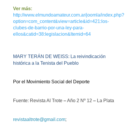
Ver más:
http://www.elmundoamateur.com.ar/joomla/index.php?
option=com_content&view=article&id=421:los-
clubes-de-barrio-por-una-ley-para-
ellos&catid=38:legislacion&Itemid=64
MARY TERÁN DE WEISS: La reivindicación
histórica a la Tenista del Pueblo
Por el Movimiento Social del Deporte
Fuente: Revista Al Trote
–
Año 2 Nº 12
–
La Plata
revistaaltrote@gmail.com
;