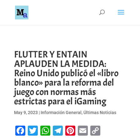
FLUTTER Y ENTAIN
APLAUDEN LA MEDIDA:
Reino Unido publicó el «libro
blanco» para la reforma del
juego con normas más
estrictas para el iGaming
May 9, 2023
|
Información General
,
Últimas Noticias
Facebook
Twitter
WhatsApp
Telegram
Pinterest
Email
Copy