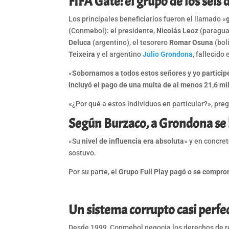
FIFA Gate: el grupo de los sei
Los principales beneficiarios fueron el llamado «
(Conmebol): el presidente,
Nicolás Leoz
(paraguay
Deluca
(argentino), el tesorero
Romar Osuna
(bol
Teixeira
y el argentino
Julio Grondona
, fallecido
«
Sobornamos a todos estos señores y yo partici
incluyó el pago de una multa de al menos
21,6 mi
«¿Por qué a estos individuos en particular?», pre
Según Burzaco, a Grondona se 
«Su
nivel de influencia era absoluta
» y en concret
sostuvo.
Por su parte, el
Grupo Full Play pagó o se compro
Un sistema corrupto casi perfe
Desde 1999, Conmebol negocia los derechos de re