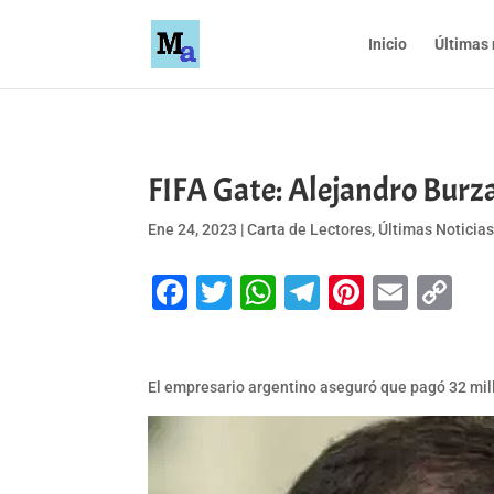
Inicio
Últimas 
FIFA Gate: Alejandro Burza
Ene 24, 2023
|
Carta de Lectores
,
Últimas Noticia
Facebook
Twitter
WhatsApp
Telegram
Pinteres
Emai
Co
Li
El empresario argentino aseguró que pagó 32 millo