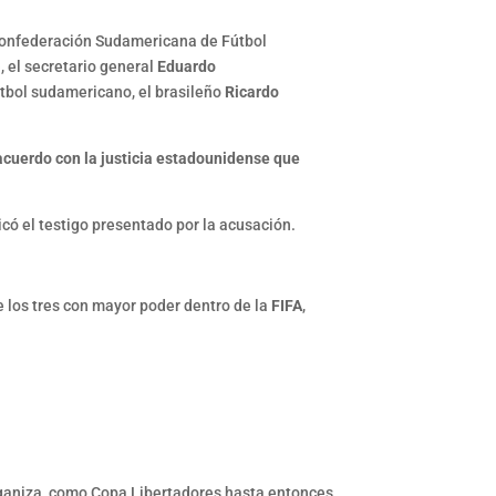
 Confederación Sudamericana de Fútbol
 el secretario general
Eduardo
útbol sudamericano, el brasileño
Ricardo
 acuerdo con la justicia estadounidense que
có el testigo presentado por la acusación.
de los tres con mayor poder dentro de la
FIFA
,
rganiza, como Copa Libertadores hasta entonces