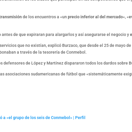
etransmisión
de los encuentros a «un
precio inferior al del mercado
«, «
e
 antes de que expiraran para alargarlos y así asegurarse el negocio y
servicios que no existían, explicó Burzaco, que desde el 25 de mayo de
abonaban a través de la tesorería de Conmebol.
uipos defensores de López y Martínez dispararon todos los dardos sobre B
e las asociaciones sudamericanas de fútbol que «sistemáticamente exig
 a «el grupo de los seis de Conmebol» | Perfil