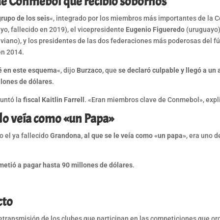
s de Conmebol que recibió sobornos
grupo de los seis
«, integrado por los miembros más importantes de la
o, fallecido en 2019), el vicepresidente
Eugenio Figueredo
(uruguayo),
iviano), y los presidentes de las dos federaciones más poderosas del f
 en 2014.
pé en este esquema
«, dijo
Burzaco,
que
se declaró culpable y llegó a un
llones de dólares
.
guntó la
fiscal Kaitlin Farrell
. «Eran miembros clave de Conmebol», expli
lo veía como «un Papa»
o el ya fallecido
Grandona, al que se le veía como «un papa»
, era uno 
metió a pagar hasta 90 millones de dólares
.
cto
transmisión de los clubes que participan en las competiciones que o