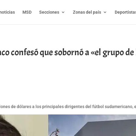
noticias
MSD
Secciones
Zonas del país
Deportista
co confesó que sobornó a «el grupo de
s
t
l
py
nk
nes de dólares a los principales dirigentes del fútbol sudamericano, e