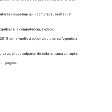
vitar la competencia
«, «
comprar su lealtad
» y
expulsar a la competencia
, explicó.
 2015 no ha vuelto a poner un pie en su Argentina
urzaco, al que culparon de toda la trama corrupta.
ían pagos».