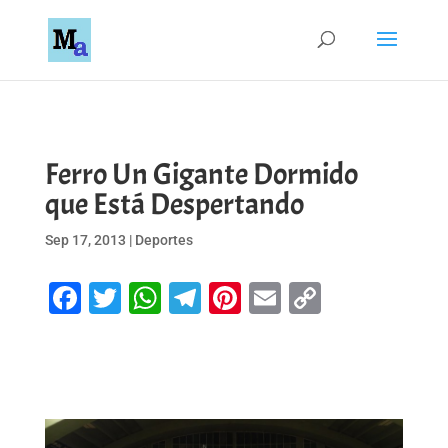
Ferro Un Gigante Dormido
que Está Despertando
Sep 17, 2013
|
Deportes
Facebook
Twitter
WhatsApp
Telegram
Pinterest
Email
Copy
Link