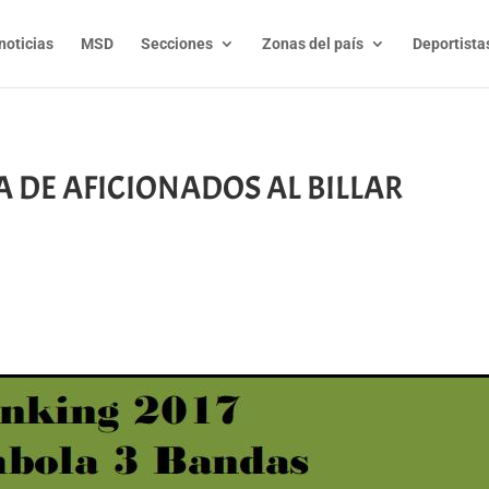
noticias
MSD
Secciones
Zonas del país
Deportista
 DE AFICIONADOS AL BILLAR
t
l
py
nk