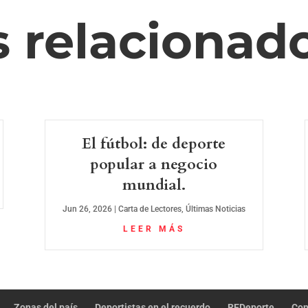
s relacionad
El fútbol: de deporte
popular a negocio
mundial.
Jun 26, 2026
|
Carta de Lectores
,
Últimas Noticias
LEER MÁS
Zonas del país
Deportistas en el recuerdo
REDeporte
Con