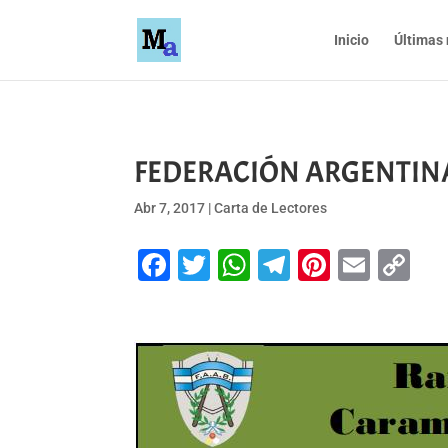
Inicio
Últimas 
FEDERACIÓN ARGENTINA
Abr 7, 2017
|
Carta de Lectores
Facebook
Twitter
WhatsApp
Telegram
Pinteres
Emai
Co
Li