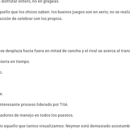
 disfrutar entero, no en grageas.
ello que los chicos saben: los buenos juegos son en serio, no se realiz
facción de celebrar con los propios.
e desplaza hacia fuera en mitad de cancha y el rival se acerca al tranq
cierra en tiempo.
o.
a.
interesante proceso liderado por Tité.
ugadores de manejo en todos los puestos.
o aquello que tantos visualizamos: Neymar está demasiado acostumbrad