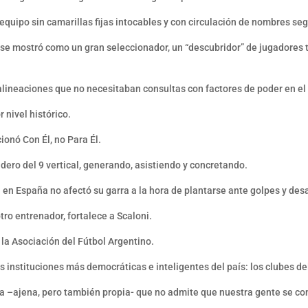
 equipo sin camarillas fijas intocables y con circulación de nombres s
- se mostró como un gran seleccionador, un “descubridor” de jugadores
alineaciones que no necesitaban consultas con factores de poder en el 
 nivel histórico.
ionó Con Él, no Para Él.
dero del 9 vertical, generando, asistiendo y concretando.
n España no afectó su garra a la hora de plantarse ante golpes y desa
tro entrenador, fortalece a Scaloni.
 la Asociación del Fútbol Argentino.
s instituciones más democráticas e inteligentes del país: los clubes d
ia –ajena, pero también propia- que no admite que nuestra gente se c