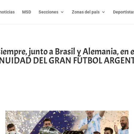
noticias
MSD
Secciones
Zonas del país
Deportista
siempre, junto a Brasil y Alemania, en 
NUIDAD DEL GRAN FÚTBOL ARGENT
t
l
py
nk