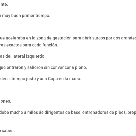
ante.
n muy buen primer tiempo.
e aceleraba en la zona de gestación para abrir surcos por dos grandes ví
res exactos para cada función.
s del lateral izquierdo.
que entraron y salieron sin convencer a pleno.
decir, tiempo justo y una Copa en la mano.
iones.
e debe mucho a miles de dirigentes de base, entrenadores de pibes, pre
o saben.