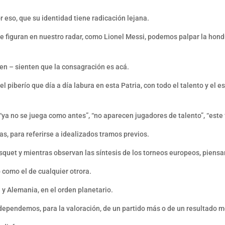
or eso, que su identidad tiene radicación lejana.
e figuran en nuestro radar, como Lionel Messi, podemos palpar la hondur
ben – sienten que la consagración es acá.
l piberío que día a día labura en esta Patria, con todo el talento y el e
ya no se juega como antes”, “no aparecen jugadores de talento”, “este f
s, para referirse a idealizados tramos previos.
squet y mientras observan las síntesis de los torneos europeos, piensan
 como el de cualquier otrora.
 y Alemania, en el orden planetario.
o dependemos, para la valoración, de un partido más o de un resultado 