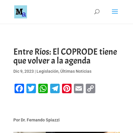
Entre Ríos: El COPRODE tiene
que volver a la agenda
Dic 9, 2023
|
Legislación
,
Últimas Noticias
Facebook
Twitter
WhatsApp
Telegram
Pinterest
Email
Copy
Link
Por Dr. Fernando Spiazzi