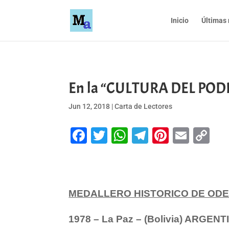
Inicio
Últimas 
En la “CULTURA DEL PODIO
Jun 12, 2018
|
Carta de Lectores
Facebook
Twitter
WhatsApp
Telegram
Pinteres
Emai
Co
Li
MEDALLERO HISTORICO DE OD
1978 – La Paz – (Bolivia) ARGE