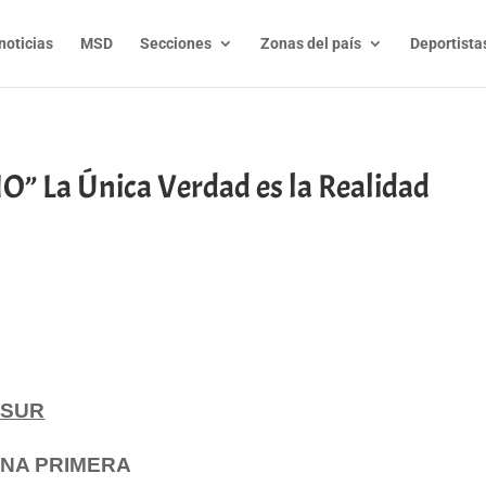
noticias
MSD
Secciones
Zonas del país
Deportista
” La Única Verdad es la Realidad
t
l
py
nk
ESUR
NTINA PRIMERA