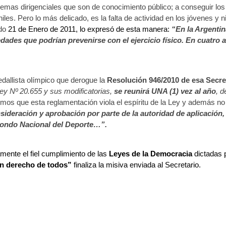
oblemas dirigenciales que son de conocimiento público; a conseguir los
s. Pero lo más delicado, es la falta de actividad en los jóvenes y 
ado
21 de Enero de 2011, lo expresó de esta manera:
“En la Argentin
des que podrían prevenirse con el ejercicio físico. En cuatro añ
medallista olímpico que derogue la
Resolución 946/2010 de esa Secr
 Ley Nº 20.655 y sus modificatorias,
se reunirá UNA (1) vez al año
, d
mos que esta reglamentación viola el espíritu de la Ley y además n
nsideración y aprobación por parte de la autoridad de aplicación
 Fondo Nacional del Deporte…”.
mente el fiel cumplimiento de las
Leyes de la Democracia
dictadas 
 un derecho de todos”
finaliza la misiva enviada al Secretario.