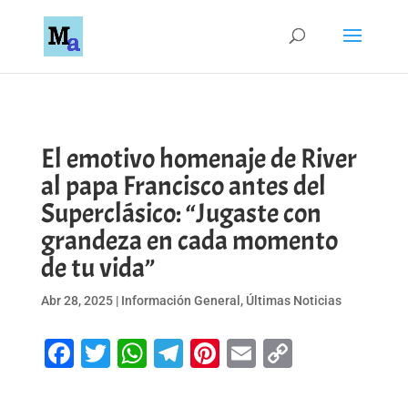
El emotivo homenaje de River
al papa Francisco antes del
Superclásico: “Jugaste con
grandeza en cada momento
de tu vida”
Abr 28, 2025
|
Información General
,
Últimas Noticias
Facebook
Twitter
WhatsApp
Telegram
Pinterest
Email
Copy
Link