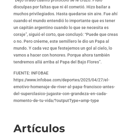
“Dejó tirado cuanto protocolo se le cruzó. Pidió
disculpas por faltas que ni él cometió. Hizo bailar a
muchos privilegiados. Hasta quedarse sin aire. Fue ahí
cuando el mundo entendió lo importante que es tener
un capitán argentino cuando lo que se necesita es
coraje”, siguió el corto, que concluyó: “Puede que creas
o no. Pero créeme, este semillero le dio un Papa al
mundo. Y cada vez que festejemos un gol al cielo, lo
vamos a hacer con honores. Porque ahora también
tendremos allá arriba al Papa del Bajo Flores”.
FUENTE: INFOBAE
https://www.infobae.com/deportes/2025/04/27/el-
emotivo-homenaje-de-river-al-papa-francisco-antes-
del-superclasico-jugaste-con-grandeza-en-cada-
momento-de-tu-vida/?outputType=amp-type
Artículos