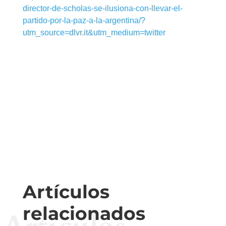
director-de-scholas-se-ilusiona-con-llevar-el-
partido-por-la-paz-a-la-argentina/?
utm_source=dlvr.it&utm_medium=twitter
Artículos
relacionados