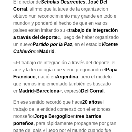
El director de
Scholas Ocurrentes
, José Del
Corral
, afirmó que la tarea de la organización
obtuvo «un reconocimiento muy grande en todo el
mundo» y ponderó el hecho de que en varios
países están imitando su «
trabajo de integración
a través del deporte
«, luego de haber organizado
un nuevo
Partido por la Paz
, en el estadio
Vicente
Calderón
de
Madrid
.
«El trabajo de integración a través del deporte, el
arte y la tecnología que viene pregonando el
Papa
Francisco
, nació en
Argentina
, pero el modelo
que hemos implementado también es buscado
en
Madrid
y
Barcelona
«, expresó
Del Corral.
En ese sentido recordó que hace
20 años
el
trabajo de la entidad comenzó con el entonces
monseñor
Jorge Bergoglio
en
tres barrios
porteños
, para rápidamente propagarse por gran
parte del país y luego por el mundo cuando fue