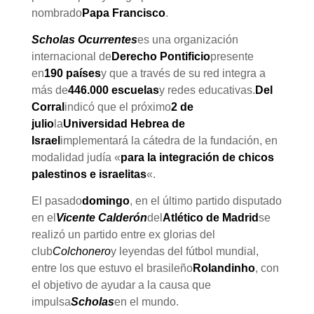
nombrado
Papa Francisco
.
Scholas Ocurrentes
es una organización
internacional de
Derecho Pontificio
presente
en
190 países
y que a través de su red integra a
más de
446.000 escuelas
y redes educativas.
Del
Corral
indicó que el próximo
2 de
julio
la
Universidad Hebrea de
Israel
implementará la cátedra de la fundación, en
modalidad judía «
para la integración de chicos
palestinos e israelitas
«.
El pasado
domingo
, en el último partido disputado
en el
Vicente Calderón
del
Atlético de Madrid
se
realizó un partido entre ex glorias del
club
Colchonero
y leyendas del fútbol mundial,
entre los que estuvo el brasileño
Rolandinho
, con
el objetivo de ayudar a la causa que
impulsa
Scholas
en el mundo.