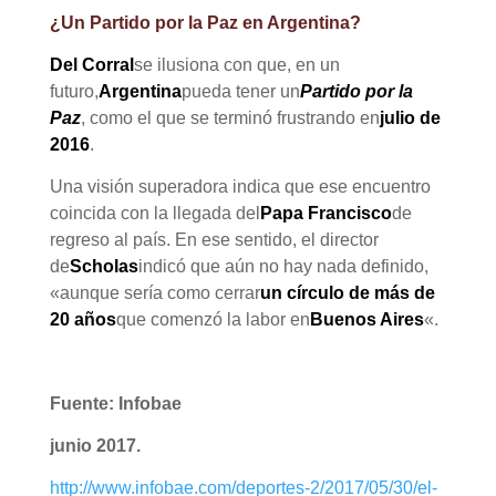
¿Un Partido por la Paz en Argentina?
Del Corral
se ilusiona con que, en un
futuro,
Argentina
pueda tener un
Partido por la
Paz
, como el que se terminó frustrando en
julio de
2016
.
Una visión superadora indica que ese encuentro
coincida con la llegada del
Papa Francisco
de
regreso al país. En ese sentido, el director
de
Scholas
indicó que aún no hay nada definido,
«aunque sería como cerrar
un círculo de más de
20 años
que comenzó la labor en
Buenos Aires
«.
Fuente: Infobae
junio 2017.
http://www.infobae.com/deportes-2/2017/05/30/el-