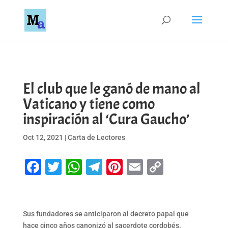
El club que le ganó de mano al
Vaticano y tiene como
inspiración al ‘Cura Gaucho’
Oct 12, 2021
|
Carta de Lectores
Facebook
Twitter
WhatsApp
Telegram
Pinterest
Email
Copy
Link
Sus fundadores se anticiparon al decreto papal que
hace cinco años canonizó al sacerdote cordobés.