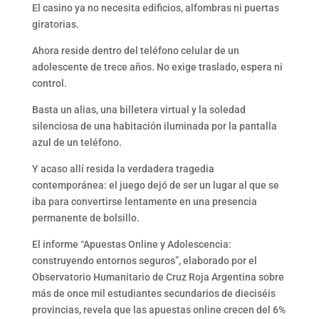
El casino ya no necesita edificios, alfombras ni puertas
giratorias.
Ahora reside dentro del teléfono celular de un
adolescente de trece años. No exige traslado, espera ni
control.
Basta un alias, una billetera virtual y la soledad
silenciosa de una habitación iluminada por la pantalla
azul de un teléfono.
Y acaso allí resida la verdadera tragedia
contemporánea: el juego dejó de ser un lugar al que se
iba para convertirse lentamente en una presencia
permanente de bolsillo.
El informe “Apuestas Online y Adolescencia:
construyendo entornos seguros”, elaborado por el
Observatorio Humanitario de Cruz Roja Argentina sobre
más de once mil estudiantes secundarios de dieciséis
provincias, revela que las apuestas online crecen del 6%