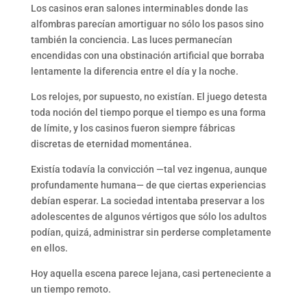
Los casinos eran salones interminables donde las
alfombras parecían amortiguar no sólo los pasos sino
también la conciencia. Las luces permanecían
encendidas con una obstinación artificial que borraba
lentamente la diferencia entre el día y la noche.
Los relojes, por supuesto, no existían. El juego detesta
toda noción del tiempo porque el tiempo es una forma
de límite, y los casinos fueron siempre fábricas
discretas de eternidad momentánea.
Existía todavía la convicción —tal vez ingenua, aunque
profundamente humana— de que ciertas experiencias
debían esperar. La sociedad intentaba preservar a los
adolescentes de algunos vértigos que sólo los adultos
podían, quizá, administrar sin perderse completamente
en ellos.
Hoy aquella escena parece lejana, casi perteneciente a
un tiempo remoto.