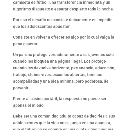
camiseta de fútbol, una transferencia inmediata y un
algoritmo dispuesto a esperar despierto toda la noche.
Por eso el desafío no consiste únicamente en impedir
que los adolescentes apuesten.
Consiste en volver a ofrecerles algo por lo cual valga la
pena esperar.
Un país no protege verdaderamente a sus jóvenes sólo
cuando les bloquea una página ilegal. Los protege
cuando les devuelve horizonte, pertenencia, educación,
trabajo, clubes vivos, escuelas abiertas, familias
acompañadas y una idea mínima, pero poderosa, de
porvenir.
Frente al casino portátil, la respuesta no puede ser
apenas el miedo.
Debe ser una comunidad adulta capaz de decirles a sus
adolescentes que la vida no se juega en una apuesta,
que el futuro no se compra en una cuota y que ninguna