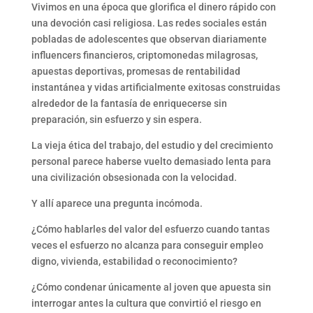
Vivimos en una época que glorifica el dinero rápido con
una devoción casi religiosa. Las redes sociales están
pobladas de adolescentes que observan diariamente
influencers financieros, criptomonedas milagrosas,
apuestas deportivas, promesas de rentabilidad
instantánea y vidas artificialmente exitosas construidas
alrededor de la fantasía de enriquecerse sin
preparación, sin esfuerzo y sin espera.
La vieja ética del trabajo, del estudio y del crecimiento
personal parece haberse vuelto demasiado lenta para
una civilización obsesionada con la velocidad.
Y allí aparece una pregunta incómoda.
¿Cómo hablarles del valor del esfuerzo cuando tantas
veces el esfuerzo no alcanza para conseguir empleo
digno, vivienda, estabilidad o reconocimiento?
¿Cómo condenar únicamente al joven que apuesta sin
interrogar antes la cultura que convirtió el riesgo en