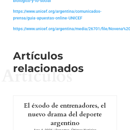
biologico-y-lo-social
https://www.unicef.org/argentina/comunicados-
prensa/guia-apuestas-online-UNICEF
https://www.unicef.org/argentina/media/26701/file/Novena%2
Artículos
relacionados
Artículos
El éxodo de entrenadores, el
nuevo drama del deporte
argentino