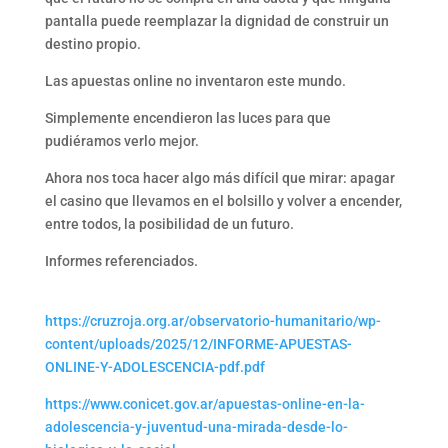
pantalla puede reemplazar la dignidad de construir un
destino propio.
Las apuestas online no inventaron este mundo.
Simplemente encendieron las luces para que
pudiéramos verlo mejor.
Ahora nos toca hacer algo más difícil que mirar: apagar
el casino que llevamos en el bolsillo y volver a encender,
entre todos, la posibilidad de un futuro.
Informes referenciados.
https://cruzroja.org.ar/observatorio-humanitario/wp-
content/uploads/2025/12/INFORME-APUESTAS-
ONLINE-Y-ADOLESCENCIA-pdf.pdf
https://www.conicet.gov.ar/apuestas-online-en-la-
adolescencia-y-juventud-una-mirada-desde-lo-