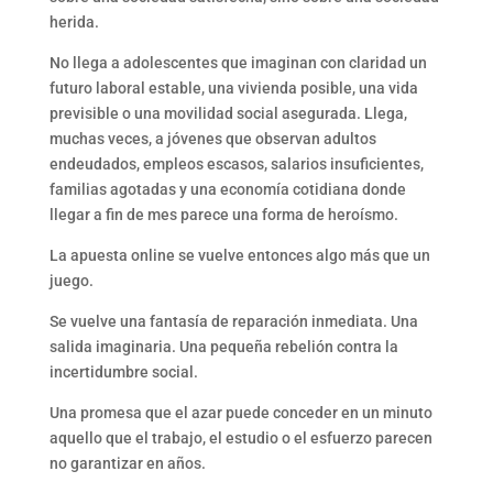
herida.
No llega a adolescentes que imaginan con claridad un
futuro laboral estable, una vivienda posible, una vida
previsible o una movilidad social asegurada. Llega,
muchas veces, a jóvenes que observan adultos
endeudados, empleos escasos, salarios insuficientes,
familias agotadas y una economía cotidiana donde
llegar a fin de mes parece una forma de heroísmo.
La apuesta online se vuelve entonces algo más que un
juego.
Se vuelve una fantasía de reparación inmediata. Una
salida imaginaria. Una pequeña rebelión contra la
incertidumbre social.
Una promesa que el azar puede conceder en un minuto
aquello que el trabajo, el estudio o el esfuerzo parecen
no garantizar en años.