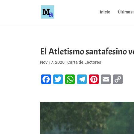
Inicio
Últimas 
El Atletismo santafesino vo
Nov 17, 2020
|
Carta de Lectores
Facebook
Twitter
WhatsApp
Telegram
Pinteres
Emai
Co
Li