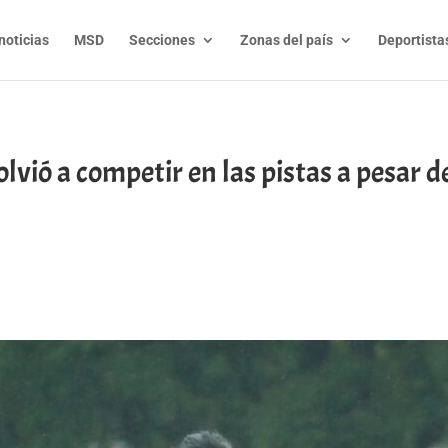
noticias
MSD
Secciones
Zonas del país
Deportista
lvió a competir en las pistas a pesar de
t
l
py
nk