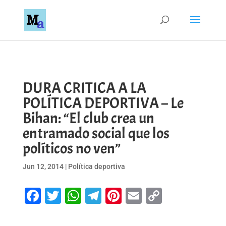
DURA CRITICA A LA
POLÍTICA DEPORTIVA – Le
Bihan: “El club crea un
entramado social que los
políticos no ven”
Jun 12, 2014
|
Política deportiva
Facebook
Twitter
WhatsApp
Telegram
Pinterest
Email
Copy
Link