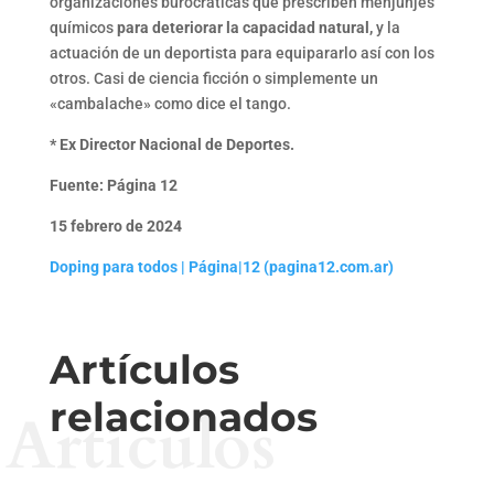
organizaciones burocráticas que prescriben menjunjes
químicos
para deteriorar la capacidad natural,
y la
actuación de un deportista para equipararlo así con los
otros. Casi de ciencia ficción o simplemente un
«cambalache» como dice el tango.
*
Ex Director Nacional de Deportes.
Fuente: Página 12
15 febrero de 2024
Doping para todos | Página|12 (pagina12.com.ar)
Artículos
relacionados
Artículos