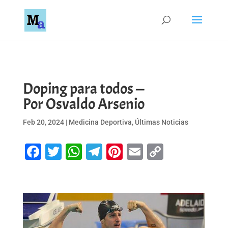
Doping para todos —
Por Osvaldo Arsenio
Feb 20, 2024
|
Medicina Deportiva
,
Últimas Noticias
Facebook
Twitter
WhatsApp
Telegram
Pinterest
Email
Copy
Link