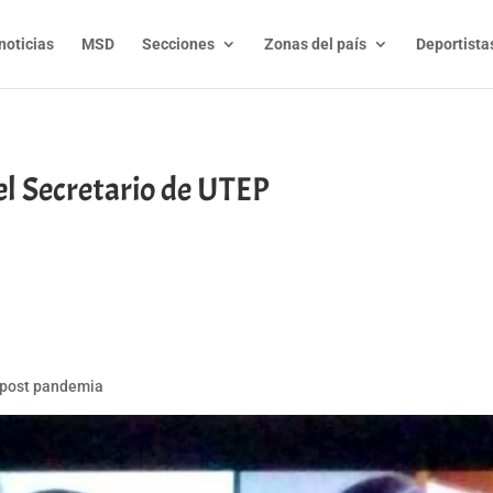
noticias
MSD
Secciones
Zonas del país
Deportista
el Secretario de UTEP
t
l
py
nk
e post pandemia