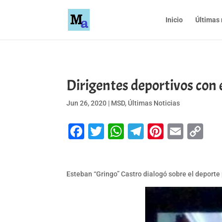
Inicio
Últimas 
Dirigentes deportivos con 
Jun 26, 2020
|
MSD
,
Últimas Noticias
Facebook
Twitter
WhatsApp
Telegram
Pinteres
Emai
Co
Li
Esteban “Gringo” Castro dialogó sobre el deport