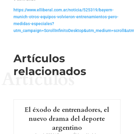
https://www.elliberal.com.ar/noticia/525319/bayern-
munich-otros-equipos-volvieron-entrenamientos-pero-
medidas-especiales?
utm_campaign=ScrollInfinitoDesktop&utm_medium=scroll&ut
Artículos
relacionados
Artículos
El éxodo de entrenadores, el
nuevo drama del deporte
argentino