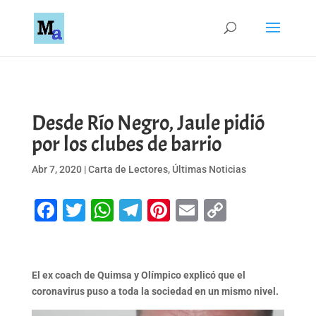
Desde Río Negro, Jaule pidió
por los clubes de barrio
Abr 7, 2020
|
Carta de Lectores
,
Últimas Noticias
Facebook
Twitter
WhatsApp
Telegram
Pinterest
Email
Copy
Link
El ex coach de Quimsa y Olímpico explicó que el
coronavirus puso a toda la sociedad en un mismo nivel.