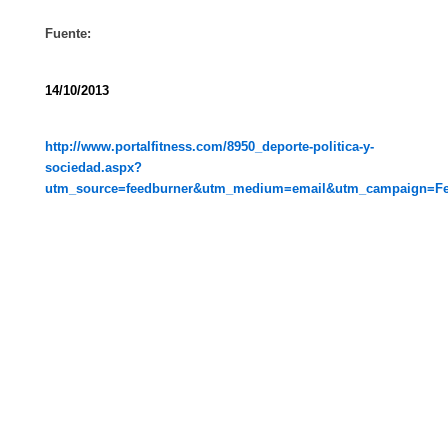
Fuente:
14/10/2013
http://www.portalfitness.com/8950_deporte-politica-y-
sociedad.aspx?
utm_source=feedburner&utm_medium=email&utm_campaign=Fee