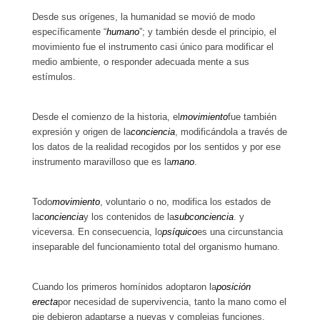
Desde sus orígenes, la humanidad se movió de modo
específicamente “
humano
”; y también desde el principio, el
movimiento fue el instrumento casi único para modificar el
medio ambiente, o responder adecuada mente a sus
estímulos.
Desde el comienzo de la historia, el
movimiento
fue también
expresión y origen de la
conciencia
, modificándola a través de
los datos de la realidad recogidos por los sentidos y por ese
instrumento maravilloso que es la
mano
.
Todo
movimiento
, voluntario o no, modifica los estados de
la
conciencia
y los contenidos de la
subconciencia
. y
viceversa. En consecuencia, lo
psíquico
es una circunstancia
inseparable del funcionamiento total del organismo humano.
Cuando los primeros homínidos adoptaron la
posición
erecta
por necesidad de supervivencia, tanto la mano como el
pie debieron adaptarse a nuevas y complejas funciones.