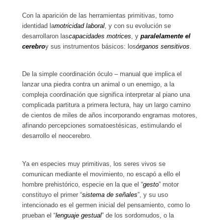
Con la aparición de las herramientas primitivas, tomo
identidad la
motricidad laboral
, y con su evolución se
desarrollaron las
capacidades motrices
, y
paralelamente el
cerebro
y sus instrumentos básicos: los
órganos sensitivos
.
De la simple coordinación óculo – manual que implica el
lanzar una piedra contra un animal o un enemigo, a la
compleja coordinación que significa interpretar al piano una
complicada partitura a primera lectura, hay un largo camino
de cientos de miles de años incorporando engramas motores,
afinando percepciones somatoestésicas, estimulando el
desarrollo el neocerebro.
Ya en especies muy primitivas, los seres vivos se
comunican mediante el movimiento, no escapó a ello el
hombre prehistórico, especie en la que el “
gesto
” motor
constituyo el primer “
sistema de señales
”, y su uso
intencionado es el germen inicial del pensamiento, como lo
prueban el “
lenguaje gestual
” de los sordomudos, o la