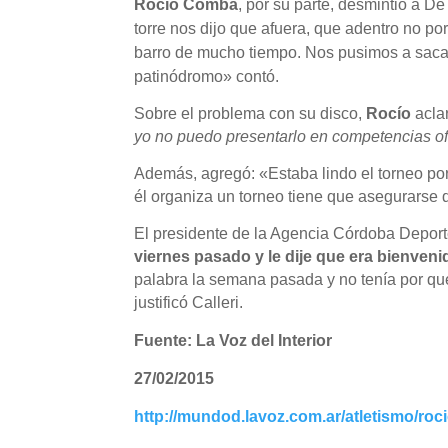
Rocío Comba
, por su parte, desmintió a De
torre nos dijo que afuera, que adentro no p
barro de mucho tiempo. Nos pusimos a sacar 
patinódromo» contó.
Sobre el problema con su disco,
Rocío
acla
yo no puedo presentarlo en competencias ofi
Además, agregó: «Estaba lindo el torneo po
él organiza un torneo tiene que asegurarse d
El presidente de la Agencia Córdoba Depor
viernes pasado y le dije que era bienveni
palabra la semana pasada y no tenía por qu
justificó Calleri.
Fuente: La Voz del Interior
27/02/2015
http://mundod.lavoz.com.ar/atletismo/roc