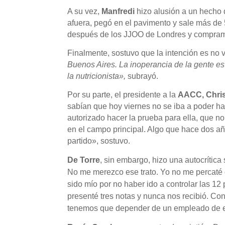
A su vez,
Manfredi
hizo alusión a un hecho 
afuera, pegó en el pavimento y sale más de 5
después de los JJOO de Londres y compram
Finalmente, sostuvo que la intención es no
Buenos Aires. La inoperancia de la gente es
la nutricionista»,
subrayó.
Por su parte, el presidente a la
AACC,
Chri
sabían que hoy viernes no se iba a poder h
autorizado hacer la prueba para ella, que n
en el campo principal. Algo que hace dos año
partido», sostuvo.
De Torre
, sin embargo, hizo una autocrítica
No me merezco ese trato. Yo no me percaté de
sido mío por no haber ido a controlar las 1
presenté tres notas y nunca nos recibió. Co
tenemos que depender de un empleado de el