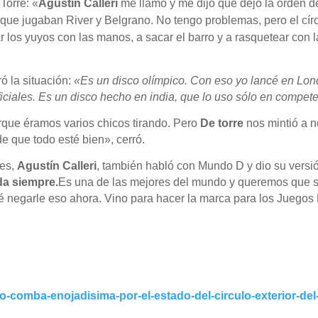
 Torre: «
Agustín Calleri
me llamó y me dijo que dejó la orden d
orque jugaban River y Belgrano. No tengo problemas, pero el cí
los yuyos con las manos, a sacar el barro y a rasquetear con 
ró la situación:
«Es un disco olímpico. Con eso yo lancé en Lond
ciales. Es un disco hecho en india, que lo uso sólo en compet
rque éramos varios chicos tirando. Pero
De torre
nos mintió a n
e que todo esté bien», cerró.
tes,
Agustín Calleri
, también habló con Mundo D y dio su versió
da siempre.
Es una de las mejores del mundo y queremos que s
é negarle eso ahora. Vino para hacer la marca para los Juego
io-comba-enojadisima-por-el-estado-del-circulo-exterior-del