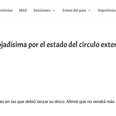
noticias
MSD
Secciones
Zonas del país
Deportista
adísima por el estado del círculo exter
t
l
py
nk
ones en las que debió lanzar su disco. Afirmó que no vendrá más