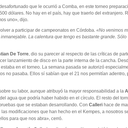
desafortunado que le ocurrió a Comba, en este torneo preparac
00 dólares. No hay en el país, hay que traerlo del extranjero. R
os uno», dijo.
 volver a participar de campeonatos en Córdoba.
«No venimos más
 inmanejable. La calentura que tengo es bastante grande. Sólo
stian De Torre
, dio su parecer al respecto de las críticas de par
acer lanzamiento de disco en la parte interna de la cancha. D
o estaba en el torneo. La semana pasada se autorizó especialme
s no pasaba. Ellos sí sabían que el 21 nos permitían adentro, 
 sobre su labor, aunque atribuyó la mayor responsabilidad a la
A
l agua que podría haber habido en el círculo. El resto del torn
2 pruebas que se estaban desarrollando. Con
Calleri
hace de mar
n las modificaciones que han hecho en el Kempes, a nosotros se
los para que nos abra», cerró.