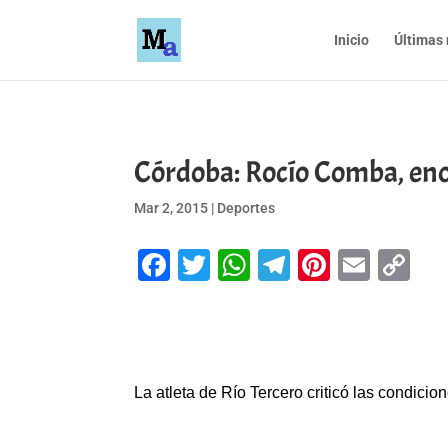
Inicio
Últimas 
Córdoba: Rocío Comba, enoj
Mar 2, 2015
|
Deportes
Facebook
Twitter
WhatsApp
Telegram
Pinteres
Emai
Co
Li
La atleta de Río Tercero criticó las condici