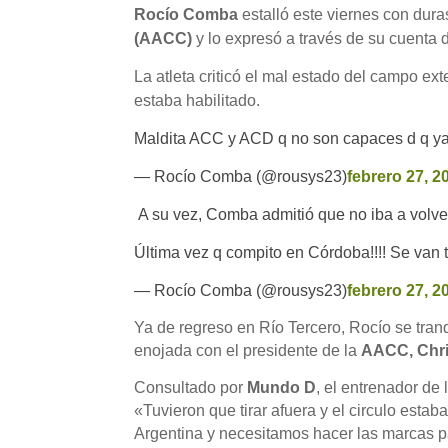
Rocío Comba
estalló este viernes con dura
(AACC)
y lo expresó a través de su cuenta
La atleta criticó el mal estado del campo ext
estaba habilitado.
Maldita ACC y ACD q no son capaces d q ya q
— Rocío Comba (@rousys23)
febrero 27, 2
A su vez, Comba admitió que no iba a volver
Última vez q compito en Córdoba!!!! Se van 
— Rocío Comba (@rousys23)
febrero 27, 2
Ya de regreso en Río Tercero, Rocío se tran
enojada con el presidente de la
AACC, Chri
Consultado por
Mundo D
, el entrenador de 
«Tuvieron que tirar afuera y el circulo esta
Argentina y necesitamos hacer las marcas 