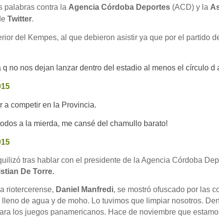
s palabras contra la
Agencia Córdoba Deportes
(ACD) y la
As
 de
Twitter
.
erior del Kempes, al que debieron asistir ya que por el partido de
 no nos dejan lanzar dentro del estadio al menos el círculo d a
015
 a competir en la Provincia.
todos a la mierda, me cansé del chamullo barato!
015
quilizó tras hablar con el presidente de la Agencia Córdoba De
stian De Torre.
la riotercerense,
Daniel Manfredi
, se mostró ofuscado por las 
ba lleno de agua y de moho. Lo tuvimos que limpiar nosotros. De
para los juegos panamericanos. Hace de noviembre que estamos