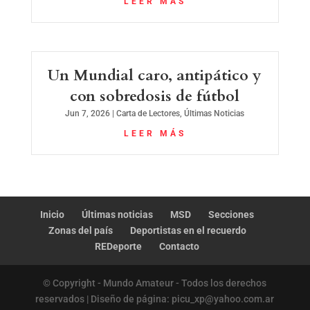
LEER MÁS
Un Mundial caro, antipático y
con sobredosis de fútbol
Jun 7, 2026
|
Carta de Lectores
,
Últimas Noticias
LEER MÁS
Inicio
Últimas noticias
MSD
Secciones
Zonas del país
Deportistas en el recuerdo
REDeporte
Contacto
© Copyright - Mundo Amateur - Todos los derechos
reservados | Diseño de página: picu_xp@yahoo.com.ar